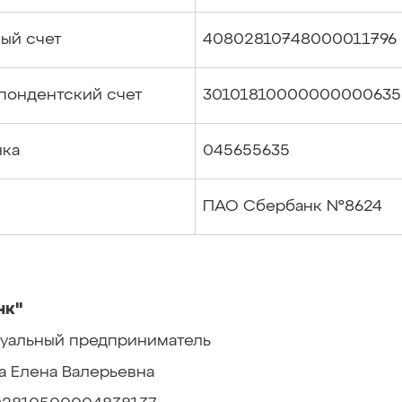
ый счет
40802810748000011796
пондентский счет
30101810000000000635
нка
045655635
ПАО Сбербанк №8624
нк"
уальный предприниматель
а Елена Валерьевна