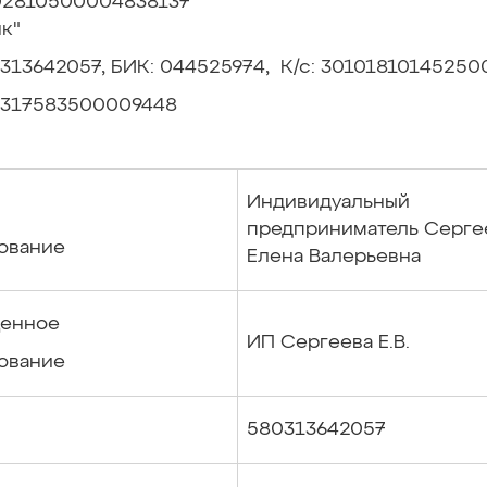
802810500004838137
к"
313642057, БИК: 044525974, К/с: 3010181014525
317583500009448
Индивидуальный
предприниматель Серге
ование
Елена Валерьевна
енное
ИП Сергеева Е.В.
ование
580313642057