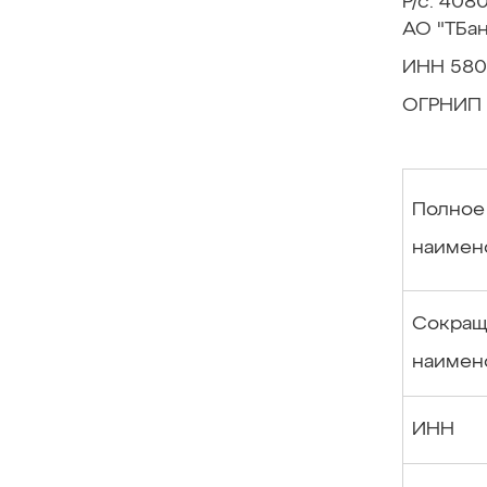
Р/с: 40
АО "ТБан
ИНН 580
ОГРНИП 
Полное
наимен
Сокращ
наимен
ИНН