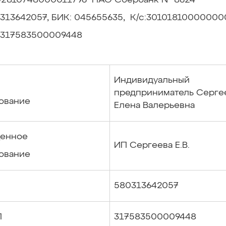
802810748000011796 ПАО Сбербанк № 8624
313642057, БИК: 045655635, К/с:3010181000000
317583500009448
Индивидуальный
предприниматель Серге
ование
Елена Валерьевна
енное
ИП Сергеева Е.В.
ование
580313642057
П
317583500009448