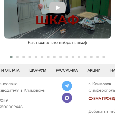
Как правильно выбрать шкаф
 И ОПЛАТА
ШОУ-РУМ
РАССРОЧКА
АКЦИИ
Н
енессанс.
г. Климовск
зводителя в Климовске.
Симферопольс
СХЕМА ПРОЕЗ
2057
3500009448
Добавить в из