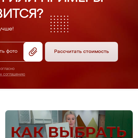
ВИТСЯ?
учше!
ть фото
Рассчитать стоимость
согласно
му соглашению