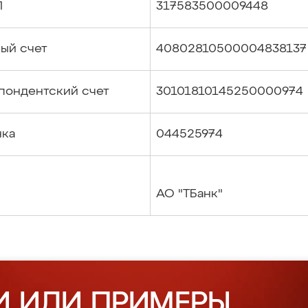
П
317583500009448
ый счет
40802810500004838137
пондентский счет
30101810145250000974
нка
044525974
АО "ТБанк"
И ИЛИ ПРИМЕРЫ