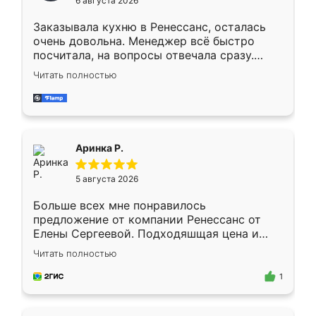
6 августа 2026
мебели буду заказывать только здесь.
Заказывала кухню в Ренессанс, осталась
очень довольна. Менеджер всё быстро
посчитала, на вопросы отвечала сразу.
Замерщик приехал в субботу, подошёл к
Читать полностью
делу со всей ответственностью. Собрали
за день, ребята работали аккуратно, даже
пыли почти не было. Качество отличное,
ящики ходят плавно, ничего не скрипит.
Всё подошло как влитое.
Аринка Р.
5 августа 2026
Больше всех мне понравилось
предложение от компании Ренессанс от
Елены Сергеевой. Подходяшщая цена и
короткие сроки изготовления. Приехавший
Читать полностью
для замера сотрудник Владислав
предложил по моему эскизу самый
1
подходящий вариант шкафа. Немного его
видоизменил, получилось даже лучше, чем