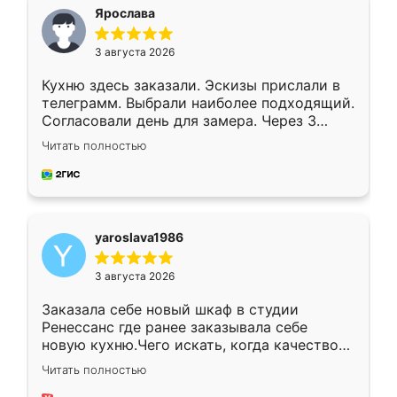
я хотела.
Ярослава
3 августа 2026
Кухню здесь заказали. Эскизы прислали в
телеграмм. Выбрали наиболее подходящий.
Согласовали день для замера. Через 3
недели кухня была уже готова. Остались
Читать полностью
довольны работой. Спасибо Ренессанс
мебель за качественную работу!
yaroslava1986
3 августа 2026
Заказала себе новый шкаф в студии
Ренессанс где ранее заказывала себе
новую кухню.Чего искать, когда качеством
вполне довольна. Служит кухня уже почти
Читать полностью
два года, нареканий нет.