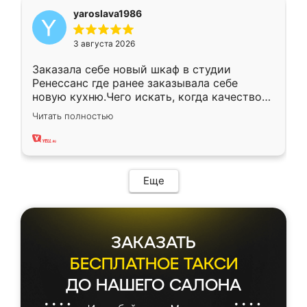
yaroslava1986
3 августа 2026
Заказала себе новый шкаф в студии
Ренессанс где ранее заказывала себе
новую кухню.Чего искать, когда качеством
вполне довольна. Служит кухня уже почти
Читать полностью
два года, нареканий нет.
Еще
ЗАКАЗАТЬ
БЕСПЛАТНОЕ ТАКСИ
ДО НАШЕГО САЛОНА