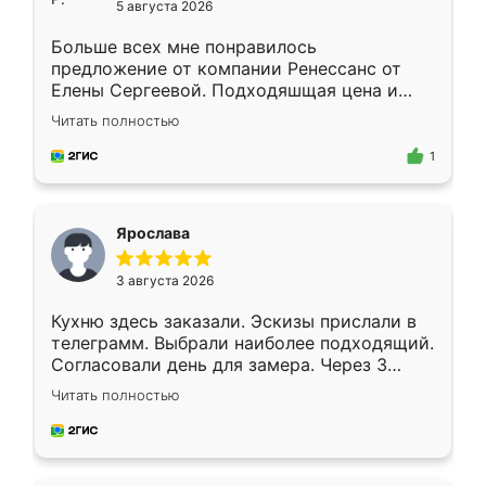
5 августа 2026
Больше всех мне понравилось
предложение от компании Ренессанс от
Елены Сергеевой. Подходяшщая цена и
короткие сроки изготовления. Приехавший
Читать полностью
для замера сотрудник Владислав
предложил по моему эскизу самый
1
подходящий вариант шкафа. Немного его
видоизменил, получилось даже лучше, чем
я хотела.
Ярослава
3 августа 2026
Кухню здесь заказали. Эскизы прислали в
телеграмм. Выбрали наиболее подходящий.
Согласовали день для замера. Через 3
недели кухня была уже готова. Остались
Читать полностью
довольны работой. Спасибо Ренессанс
мебель за качественную работу!