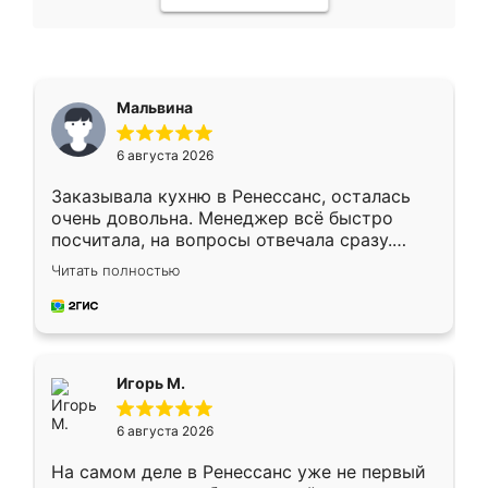
Мальвина
6 августа 2026
Заказывала кухню в Ренессанс, осталась
очень довольна. Менеджер всё быстро
посчитала, на вопросы отвечала сразу.
Замерщик приехал в субботу, подошёл к
Читать полностью
делу со всей ответственностью. Собрали
за день, ребята работали аккуратно, даже
пыли почти не было. Качество отличное,
ящики ходят плавно, ничего не скрипит.
Всё подошло как влитое.
Игорь М.
6 августа 2026
На самом деле в Ренессанс уже не первый