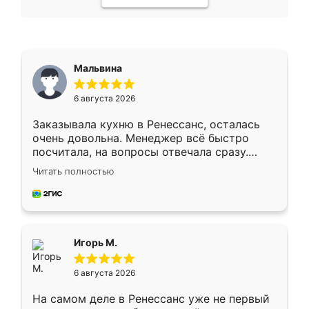
Мальвина
6 августа 2026
Заказывала кухню в Ренессанс, осталась
очень довольна. Менеджер всё быстро
посчитала, на вопросы отвечала сразу.
Замерщик приехал в субботу, подошёл к
Читать полностью
делу со всей ответственностью. Собрали
за день, ребята работали аккуратно, даже
пыли почти не было. Качество отличное,
ящики ходят плавно, ничего не скрипит.
Всё подошло как влитое.
Игорь М.
6 августа 2026
На самом деле в Ренессанс уже не первый