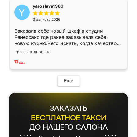
yaroslava1986
3 августа 2026
Заказала себе новый шкаф в студии
Ренессанс где ранее заказывала себе
новую кухню.Чего искать, когда качеством
вполне довольна. Служит кухня уже почти
Читать полностью
два года, нареканий нет.
Еще
ЗАКАЗАТЬ
БЕСПЛАТНОЕ ТАКСИ
ДО НАШЕГО САЛОНА