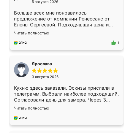
5 августа 2026
Больше всех мне понравилось
предложение от компании Ренессанс от
Елены Сергеевой. Подходяшщая цена и
короткие сроки изготовления. Приехавший
Читать полностью
для замера сотрудник Владислав
предложил по моему эскизу самый
1
подходящий вариант шкафа. Немного его
видоизменил, получилось даже лучше, чем
я хотела.
Ярослава
3 августа 2026
Кухню здесь заказали. Эскизы прислали в
телеграмм. Выбрали наиболее подходящий.
Согласовали день для замера. Через 3
недели кухня была уже готова. Остались
Читать полностью
довольны работой. Спасибо Ренессанс
мебель за качественную работу!