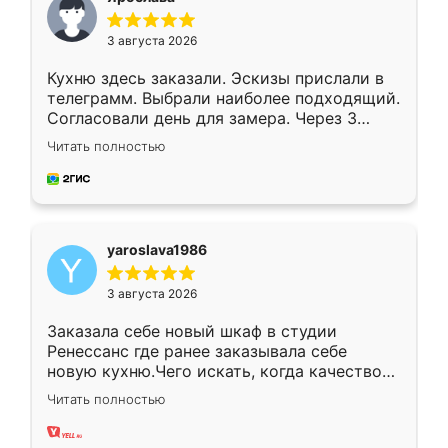
3 августа 2026
Кухню здесь заказали. Эскизы прислали в
телеграмм. Выбрали наиболее подходящий.
Согласовали день для замера. Через 3
недели кухня была уже готова. Остались
Читать полностью
довольны работой. Спасибо Ренессанс
мебель за качественную работу!
yaroslava1986
3 августа 2026
Заказала себе новый шкаф в студии
Ренессанс где ранее заказывала себе
новую кухню.Чего искать, когда качеством
вполне довольна. Служит кухня уже почти
Читать полностью
два года, нареканий нет.