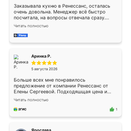
Заказывала кухню в Ренессанс, осталась
очень довольна. Менеджер всё быстро
посчитала, на вопросы отвечала сразу.
Замерщик приехал в субботу, подошёл к
Читать полностью
делу со всей ответственностью. Собрали
за день, ребята работали аккуратно, даже
пыли почти не было. Качество отличное,
ящики ходят плавно, ничего не скрипит.
Всё подошло как влитое.
Аринка Р.
5 августа 2026
Больше всех мне понравилось
предложение от компании Ренессанс от
Елены Сергеевой. Подходяшщая цена и
короткие сроки изготовления. Приехавший
Читать полностью
для замера сотрудник Владислав
предложил по моему эскизу самый
1
подходящий вариант шкафа. Немного его
видоизменил, получилось даже лучше, чем
я хотела.
Ярослава