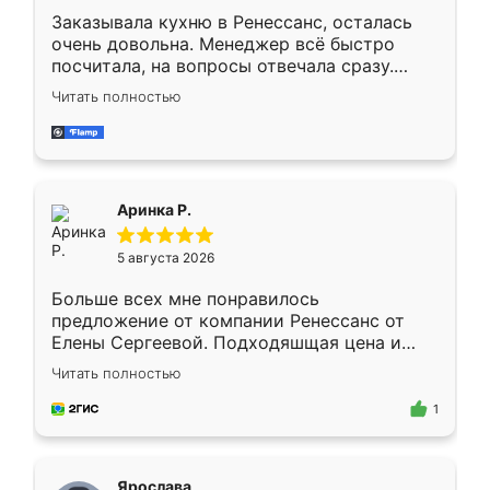
Заказывала кухню в Ренессанс, осталась
очень довольна. Менеджер всё быстро
посчитала, на вопросы отвечала сразу.
Замерщик приехал в субботу, подошёл к
Читать полностью
делу со всей ответственностью. Собрали
за день, ребята работали аккуратно, даже
пыли почти не было. Качество отличное,
ящики ходят плавно, ничего не скрипит.
Всё подошло как влитое.
Аринка Р.
5 августа 2026
Больше всех мне понравилось
предложение от компании Ренессанс от
Елены Сергеевой. Подходяшщая цена и
короткие сроки изготовления. Приехавший
Читать полностью
для замера сотрудник Владислав
предложил по моему эскизу самый
1
подходящий вариант шкафа. Немного его
видоизменил, получилось даже лучше, чем
я хотела.
Ярослава