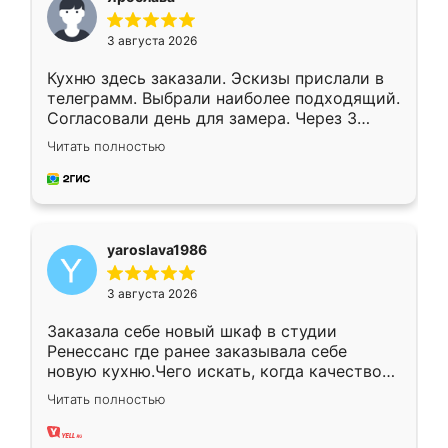
3 августа 2026
Кухню здесь заказали. Эскизы прислали в
телеграмм. Выбрали наиболее подходящий.
Согласовали день для замера. Через 3
недели кухня была уже готова. Остались
Читать полностью
довольны работой. Спасибо Ренессанс
мебель за качественную работу!
yaroslava1986
3 августа 2026
Заказала себе новый шкаф в студии
Ренессанс где ранее заказывала себе
новую кухню.Чего искать, когда качеством
вполне довольна. Служит кухня уже почти
Читать полностью
два года, нареканий нет.