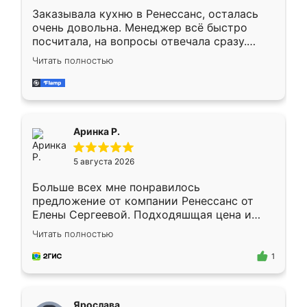
Заказывала кухню в Ренессанс, осталась
очень довольна. Менеджер всё быстро
посчитала, на вопросы отвечала сразу.
Замерщик приехал в субботу, подошёл к
Читать полностью
делу со всей ответственностью. Собрали
за день, ребята работали аккуратно, даже
пыли почти не было. Качество отличное,
ящики ходят плавно, ничего не скрипит.
Всё подошло как влитое.
Аринка Р.
5 августа 2026
Больше всех мне понравилось
предложение от компании Ренессанс от
Елены Сергеевой. Подходяшщая цена и
короткие сроки изготовления. Приехавший
Читать полностью
для замера сотрудник Владислав
предложил по моему эскизу самый
1
подходящий вариант шкафа. Немного его
видоизменил, получилось даже лучше, чем
я хотела.
Ярослава