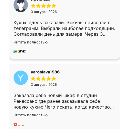
3 августа 2026
Кухню здесь заказали. Эскизы прислали в
телеграмм. Выбрали наиболее подходящий.
Согласовали день для замера. Через 3
недели кухня была уже готова. Остались
Читать полностью
довольны работой. Спасибо Ренессанс
мебель за качественную работу!
yaroslava1986
3 августа 2026
Заказала себе новый шкаф в студии
Ренессанс где ранее заказывала себе
новую кухню.Чего искать, когда качеством
вполне довольна. Служит кухня уже почти
Читать полностью
два года, нареканий нет.