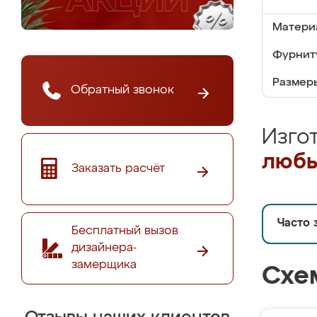
Матери
Фурнит
Размер
Обратный звонок
Изго
любы
Заказать расчёт
Часто 
Бесплатный вызов
дизайнера-
замерщика
Схе