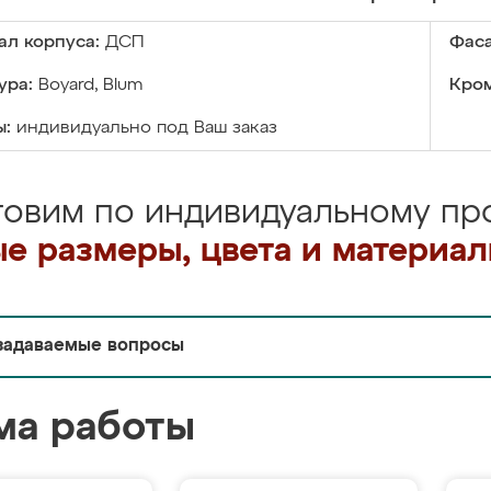
ал корпуса:
ДСП
Фаса
ура:
Boyard, Blum
Кром
ы:
индивидуально под Ваш заказ
товим по индивидуальному про
е размеры, цвета и материа
задаваемые вопросы
ма работы