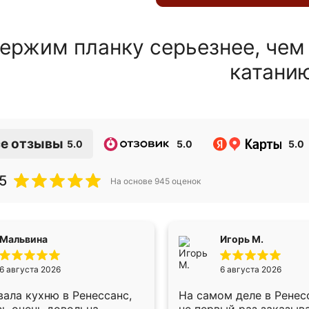
ержим планку серьезнее, чем
катани
е отзывы
5.0
5.0
5.0
5
На основе
945
оценок
Мальвина
Игорь М.
6 августа 2026
6 августа 2026
ала кухню в Ренессанс,
На самом деле в Ренес