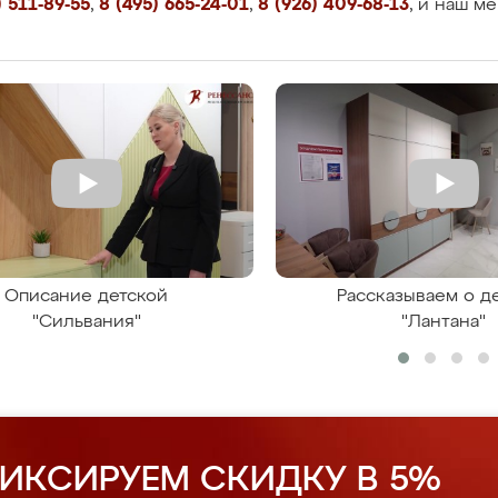
 511-89-55
,
8 (495) 665-24-01
,
8 (926) 409-68-13
, и наш м
Описание детской
Рассказываем о д
"Сильвания"
"Лантана"
ИКСИРУЕМ СКИДКУ В 5%