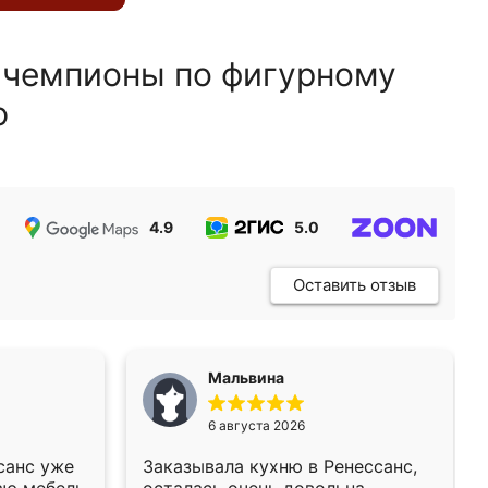
 чемпионы по фигурному
ю
4.9
5.0
5.0
Оставить отзыв
Мальвина
6 августа 2026
санс уже
Заказывала кухню в Ренессанс,