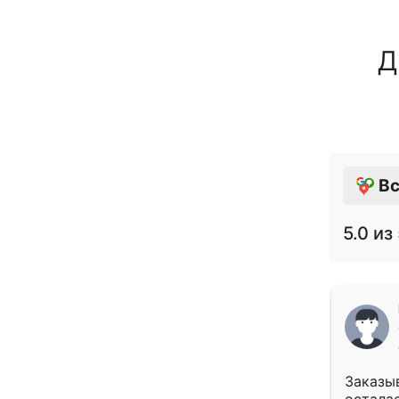
Д
Вс
5.0
из 
Заказыв