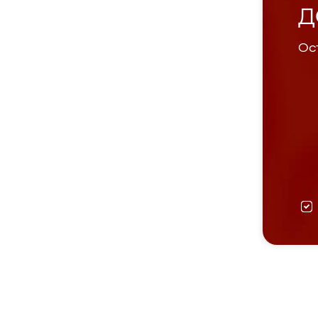
Д
Ост