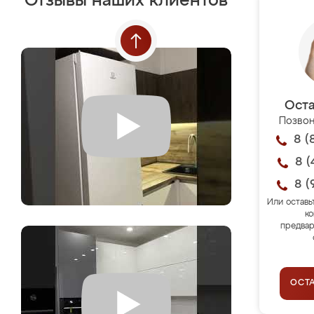
Отзывы наших клиентов
Оста
Позвон
8 (
8 (
8 (
Или оставь
ко
предвар
ОСТ