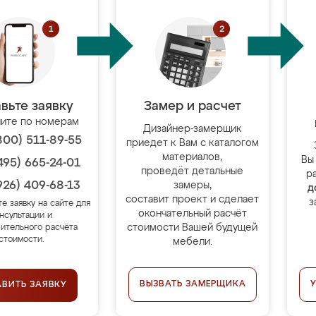
вьте заявку
Замер и расчет
ите по номерам
Дизайнер-замерщик
800) 511-89-55
приедет к Вам с каталогом
материалов,
Вы
495) 665-24-01
проведёт детальные
р
926) 409-68-13
замеры,
д
составит проект и сделает
з
те заявку на сайте для
окончательный расчёт
нсультации и
стоимости Вашей будущей
ительного расчёта
стоимости.
мебели.
ВЫЗВАТЬ ЗАМЕРЩИКА
АВИТЬ ЗАЯВКУ