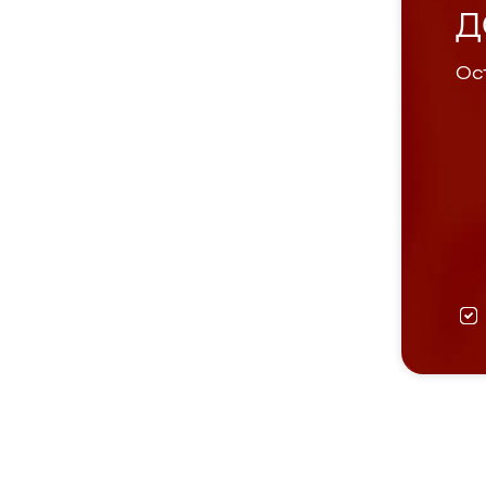
Д
Ост