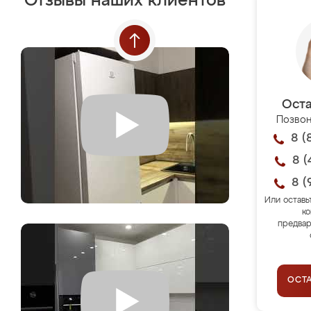
Отзывы наших клиентов
Оста
Позвон
8 (
8 (
8 (
Или оставь
ко
предвар
ОСТ