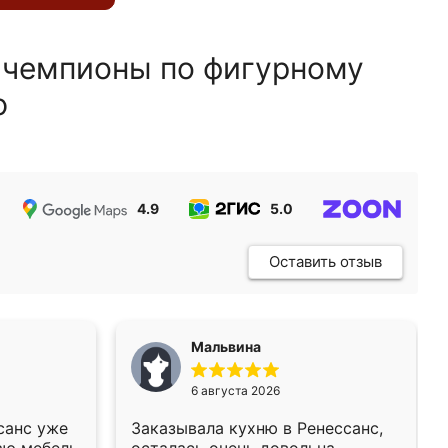
 чемпионы по фигурному
ю
4.9
5.0
5.0
Оставить отзыв
Мальвина
6 августа 2026
санс уже
Заказывала кухню в Ренессанс,