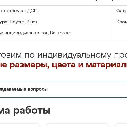
ал корпуса:
ДСП
Фаса
ура:
Boyard, Blum
Кром
ы:
индивидуально под Ваш заказ
товим по индивидуальному про
е размеры, цвета и материа
задаваемые вопросы
ма работы