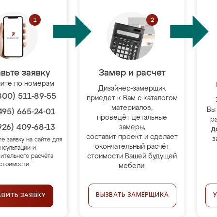
вьте заявку
Замер и расчет
ите по номерам
Дизайнер-замерщик
800) 511-89-55
приедет к Вам с каталогом
материалов,
Вы
495) 665-24-01
проведёт детальные
р
926) 409-68-13
замеры,
д
составит проект и сделает
з
те заявку на сайте для
окончательный расчёт
нсультации и
стоимости Вашей будущей
ительного расчёта
стоимости.
мебели.
ВЫЗВАТЬ ЗАМЕРЩИКА
АВИТЬ ЗАЯВКУ