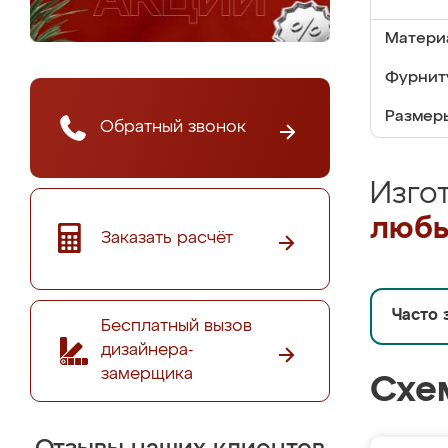
Матери
Фурнит
Размер
Обратный звонок
Изго
любы
Заказать расчёт
Часто 
Бесплатный вызов
дизайнера-
замерщика
Схе