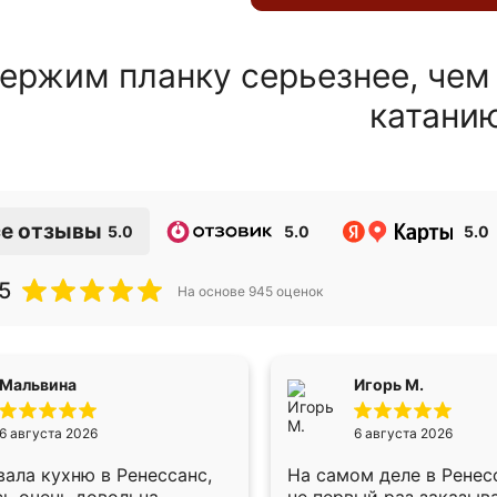
ержим планку серьезнее, чем
катани
е отзывы
5.0
5.0
5.0
5
На основе
945
оценок
Мальвина
Игорь М.
6 августа 2026
6 августа 2026
ала кухню в Ренессанс,
На самом деле в Ренес