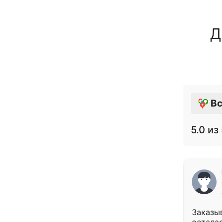
Д
Вс
5.0
из 
Заказыв