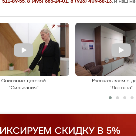
 511-89-55
,
8 (495) 665-24-01
,
8 (926) 409-68-13
, и наш м
Описание детской
Рассказываем о д
"Сильвания"
"Лантана"
ИКСИРУЕМ СКИДКУ В 5%