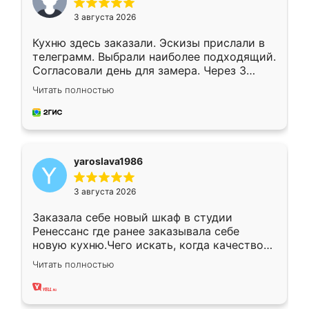
3 августа 2026
Кухню здесь заказали. Эскизы прислали в
телеграмм. Выбрали наиболее подходящий.
Согласовали день для замера. Через 3
недели кухня была уже готова. Остались
Читать полностью
довольны работой. Спасибо Ренессанс
мебель за качественную работу!
yaroslava1986
3 августа 2026
Заказала себе новый шкаф в студии
Ренессанс где ранее заказывала себе
новую кухню.Чего искать, когда качеством
вполне довольна. Служит кухня уже почти
Читать полностью
два года, нареканий нет.