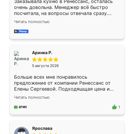
Заказывала кухню в Ренессанс, осталась
очень довольна. Менеджер всё быстро
посчитала, на вопросы отвечала сразу.
Замерщик приехал в субботу, подошёл к
Читать полностью
делу со всей ответственностью. Собрали
за день, ребята работали аккуратно, даже
пыли почти не было. Качество отличное,
ящики ходят плавно, ничего не скрипит.
Всё подошло как влитое.
Аринка Р.
5 августа 2026
Больше всех мне понравилось
предложение от компании Ренессанс от
Елены Сергеевой. Подходяшщая цена и
короткие сроки изготовления. Приехавший
Читать полностью
для замера сотрудник Владислав
предложил по моему эскизу самый
1
подходящий вариант шкафа. Немного его
видоизменил, получилось даже лучше, чем
я хотела.
Ярослава