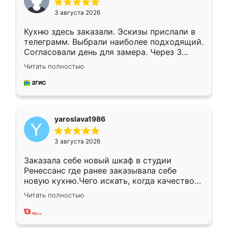
3 августа 2026
Кухню здесь заказали. Эскизы прислали в
телеграмм. Выбрали наиболее подходящий.
Согласовали день для замера. Через 3
недели кухня была уже готова. Остались
Читать полностью
довольны работой. Спасибо Ренессанс
мебель за качественную работу!
yaroslava1986
3 августа 2026
Заказала себе новый шкаф в студии
Ренессанс где ранее заказывала себе
новую кухню.Чего искать, когда качеством
вполне довольна. Служит кухня уже почти
Читать полностью
два года, нареканий нет.