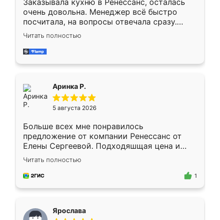
Заказывала кухню в Ренессанс, осталась
очень довольна. Менеджер всё быстро
посчитала, на вопросы отвечала сразу.
Замерщик приехал в субботу, подошёл к
Читать полностью
делу со всей ответственностью. Собрали
за день, ребята работали аккуратно, даже
пыли почти не было. Качество отличное,
ящики ходят плавно, ничего не скрипит.
Всё подошло как влитое.
Аринка Р.
5 августа 2026
Больше всех мне понравилось
предложение от компании Ренессанс от
Елены Сергеевой. Подходяшщая цена и
короткие сроки изготовления. Приехавший
Читать полностью
для замера сотрудник Владислав
предложил по моему эскизу самый
1
подходящий вариант шкафа. Немного его
видоизменил, получилось даже лучше, чем
я хотела.
Ярослава