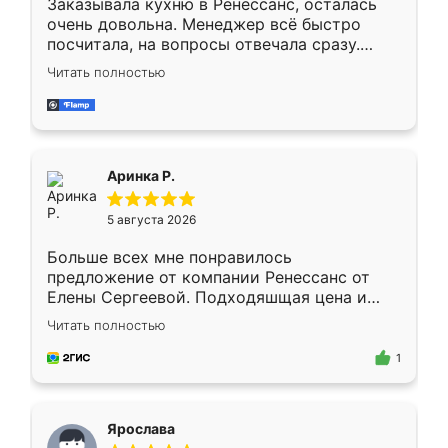
Заказывала кухню в Ренессанс, осталась
очень довольна. Менеджер всё быстро
посчитала, на вопросы отвечала сразу.
Замерщик приехал в субботу, подошёл к
Читать полностью
делу со всей ответственностью. Собрали
за день, ребята работали аккуратно, даже
пыли почти не было. Качество отличное,
ящики ходят плавно, ничего не скрипит.
Всё подошло как влитое.
Аринка Р.
5 августа 2026
Больше всех мне понравилось
предложение от компании Ренессанс от
Елены Сергеевой. Подходяшщая цена и
короткие сроки изготовления. Приехавший
Читать полностью
для замера сотрудник Владислав
предложил по моему эскизу самый
1
подходящий вариант шкафа. Немного его
видоизменил, получилось даже лучше, чем
я хотела.
Ярослава