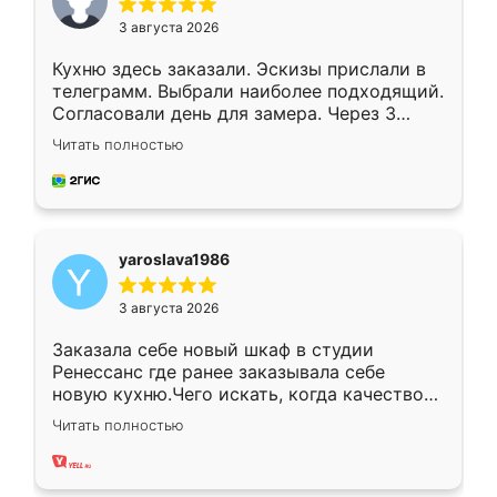
3 августа 2026
Кухню здесь заказали. Эскизы прислали в
телеграмм. Выбрали наиболее подходящий.
Согласовали день для замера. Через 3
недели кухня была уже готова. Остались
Читать полностью
довольны работой. Спасибо Ренессанс
мебель за качественную работу!
yaroslava1986
3 августа 2026
Заказала себе новый шкаф в студии
Ренессанс где ранее заказывала себе
новую кухню.Чего искать, когда качеством
вполне довольна. Служит кухня уже почти
Читать полностью
два года, нареканий нет.