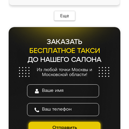
доставкой тоже никаких проблем не
возникло. Сборку выполнили аккуратно,
мебель сразу встала на свое место без
Еще
каких-либо доработок. Качеством осталась
довольна, все выглядит так, как и ожидала.
ЗАКАЗАТЬ
БЕСПЛАТНОЕ ТАКСИ
ДО НАШЕГО САЛОНА
Из любой точки Москвы и
Московской области!
Отправить