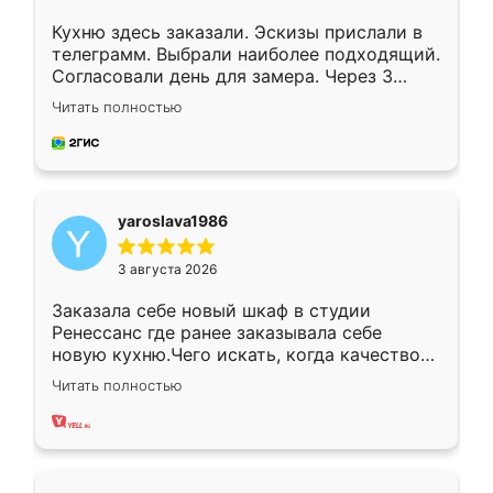
Кухню здесь заказали. Эскизы прислали в
телеграмм. Выбрали наиболее подходящий.
Согласовали день для замера. Через 3
недели кухня была уже готова. Остались
Читать полностью
довольны работой. Спасибо Ренессанс
мебель за качественную работу!
yaroslava1986
3 августа 2026
Заказала себе новый шкаф в студии
Ренессанс где ранее заказывала себе
новую кухню.Чего искать, когда качеством
вполне довольна. Служит кухня уже почти
Читать полностью
два года, нареканий нет.