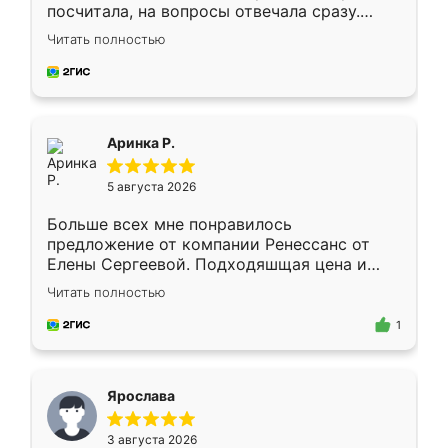
посчитала, на вопросы отвечала сразу.
Замерщик приехал в субботу, подошёл к
Читать полностью
делу со всей ответственностью. Собрали
за день, ребята работали аккуратно, даже
пыли почти не было. Качество отличное,
ящики ходят плавно, ничего не скрипит.
Всё подошло как влитое.
Аринка Р.
5 августа 2026
Больше всех мне понравилось
предложение от компании Ренессанс от
Елены Сергеевой. Подходяшщая цена и
короткие сроки изготовления. Приехавший
Читать полностью
для замера сотрудник Владислав
предложил по моему эскизу самый
1
подходящий вариант шкафа. Немного его
видоизменил, получилось даже лучше, чем
я хотела.
Ярослава
3 августа 2026