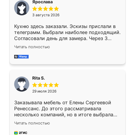
Ярослава
3 августа 2026
Кухню здесь заказали. Эскизы прислали в
телеграмм. Выбрали наиболее подходящий.
Согласовали день для замера. Через 3
недели кухня была уже готова. Остались
Читать полностью
довольны работой. Спасибо Ренессанс
мебель за качественную работу!
Rita S.
29 июля 2026
Заказывала мебель от Елены Сергеевой
Ренессанс. До этого рассматривала
несколько компаний, но в итоге выбрала
эту. Сначала обговорили условия, потом
Читать полностью
приехал замерщик, всё спокойно объяснил
и снял размеры. Изготовили в срок, с