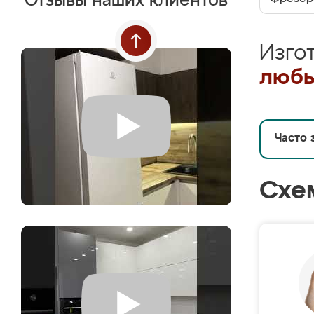
Отзывы наших клиентов
Изго
любы
Часто 
Схе