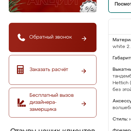
Посмот
Обратный звонок
Матери
white 2
Габарит
Заказать расчёт
Выкатны
тандемб
Hettich
без это
Бесплатный вызов
Аксесс
дизайнера-
волшебн
замерщика
Стиль:
Фрезер