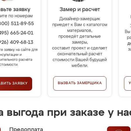
вьте заявку
Замер и расчет
ите по номерам
Дизайнер-замерщик
800) 511-89-55
приедет к Вам с каталогом
материалов,
Вы
495) 665-24-01
проведёт детальные
р
926) 409-68-13
замеры,
д
составит проект и сделает
з
те заявку на сайте для
окончательный расчёт
нсультации и
стоимости Вашей будущей
ительного расчёта
стоимости.
мебели.
ВЫЗВАТЬ ЗАМЕРЩИКА
АВИТЬ ЗАЯВКУ
 выгода при заказе у на
Предоплата