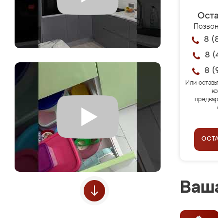
Оста
Позвон
8 (
8 (
8 (
Или оставь
ко
предвар
ОСТ
Ваша