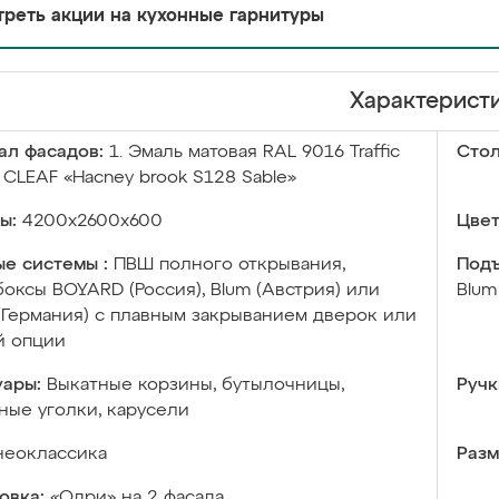
реть акции на кухонные гарнитуры
Характерист
ал фасадов:
1. Эмаль матовая RAL 9016 Traffic
Сто
. CLEAF «Hacney brook S128 Sable»
ы:
4200х2600х600
Цвет
е системы :
ПВШ полного открывания,
Подъ
оксы BOYARD (Россия), Blum (Австрия) или
Blum
 (Германия) с плавным закрыванием дверок или
й опции
уары:
Выкатные корзины, бутылочницы,
Ручк
ые уголки, карусели
неоклассика
Разм
овка:
«Одри» на 2 фасада