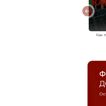
Как 
Ф
Д
Ост