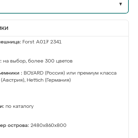
▼
ики
лешница:
Forst А017 2341
:
на выбор, более 300 цветов
емники :
BOYARD (Россия) или премиум класса
 (Австрия), Hettich (Германия)
и:
по каталогу
ер острова:
2480х860х800