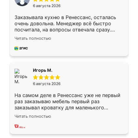
6 августа 2026
Заказывала кухню в Ренессанс, осталась
очень довольна. Менеджер всё быстро
посчитала, на вопросы отвечала сразу.
Замерщик приехал в субботу, подошёл к
Читать полностью
делу со всей ответственностью. Собрали
за день, ребята работали аккуратно, даже
пыли почти не было. Качество отличное,
ящики ходят плавно, ничего не скрипит.
Всё подошло как влитое.
Игорь М.
6 августа 2026
На самом деле в Ренессанс уже не первый
раз заказываю мебель первый раз
заказывал кроватку для маленького
ребёнка при его рождении ,во второй раз
Читать полностью
заказал шкаф-купе. По качеству очень
хорошее сборка достаточно быстрая,
также адекватные цены. До этого