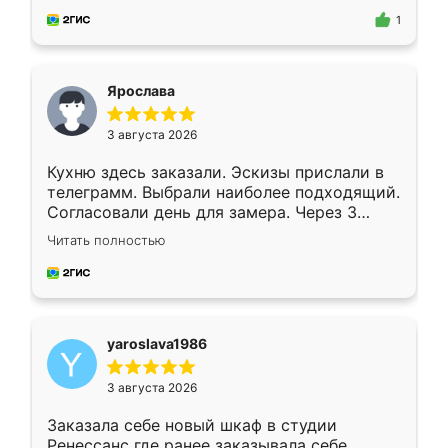
предложил по моему эскизу самый
1
подходящий вариант шкафа. Немного его
видоизменил, получилось даже лучше, чем
я хотела.
Ярослава
3 августа 2026
Кухню здесь заказали. Эскизы прислали в
телеграмм. Выбрали наиболее подходящий.
Согласовали день для замера. Через 3
недели кухня была уже готова. Остались
Читать полностью
довольны работой. Спасибо Ренессанс
мебель за качественную работу!
yaroslava1986
3 августа 2026
Заказала себе новый шкаф в студии
Ренессанс где ранее заказывала себе