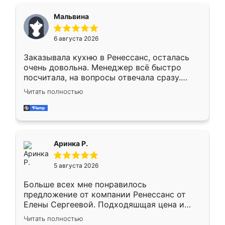
сравнивал с разными конкурентами в этом
сегменте ,выбор у конкурентов куда
Мальвина
меньше, здесь же он более разнообразный.
Мне нравится ,если что-то потребуется из
6 августа 2026
мебели буду заказывать только здесь.
Заказывала кухню в Ренессанс, осталась
очень довольна. Менеджер всё быстро
посчитала, на вопросы отвечала сразу.
Замерщик приехал в субботу, подошёл к
Читать полностью
делу со всей ответственностью. Собрали
за день, ребята работали аккуратно, даже
пыли почти не было. Качество отличное,
ящики ходят плавно, ничего не скрипит.
Всё подошло как влитое.
Аринка Р.
5 августа 2026
Больше всех мне понравилось
предложение от компании Ренессанс от
Елены Сергеевой. Подходяшщая цена и
короткие сроки изготовления. Приехавший
Читать полностью
для замера сотрудник Владислав