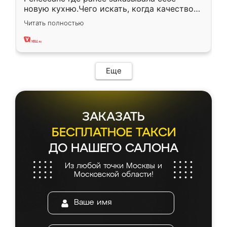
новую кухню.Чего искать, когда качеством
вполне довольна. Служит кухня уже почти
Читать полностью
два года, нареканий нет.
Еще
ЗАКАЗАТЬ
БЕСПЛАТНОЕ ТАКСИ
ДО НАШЕГО САЛОНА
Из любой точки Москвы и
Московской области!