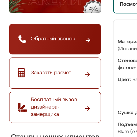
Посмот
Обратный звонок
Матери
(Испани
Стенова
фотопе
Заказать расчёт
Цвет:
н
Бесплатный вызов
дизайнера-
Сушка д
замерщика
Подъем
Blum (А