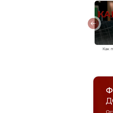
Как 
Ф
Д
Ост