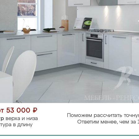
от 53 000 ₽
Поможем рассчитать точну
тр
верха и низа
Ответим менее, чем за 
тура в длину