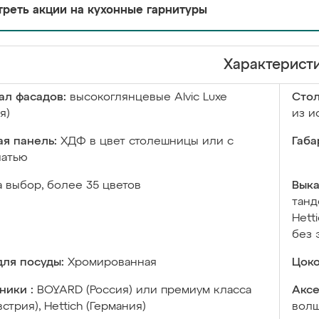
реть акции на кухонные гарнитуры
Характерист
ал фасадов:
высокоглянцевые Аlvic Luxe
Сто
я)
из и
я панель:
ХДФ в цвет столешницы или с
Габа
чатью
а выбор, более 35 цветов
Выка
танд
Hett
без 
ля посуды:
Хромированная
Цоко
ники :
BOYARD (Россия) или премиум класса
Аксе
встрия), Hettich (Германия)
волш