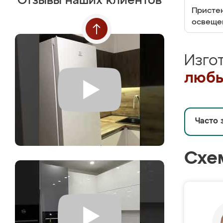
Отзывы наших клиентов
Пристен
освеще
Изго
любы
Часто 
Схе