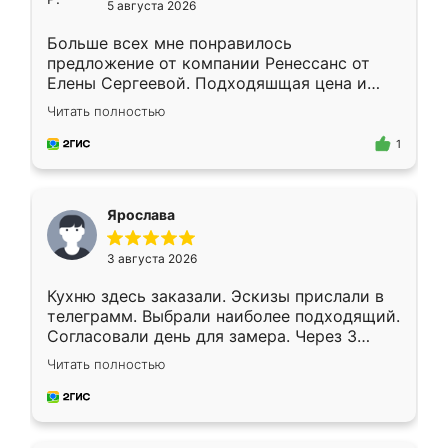
5 августа 2026
Больше всех мне понравилось
предложение от компании Ренессанс от
Елены Сергеевой. Подходяшщая цена и
короткие сроки изготовления. Приехавший
Читать полностью
для замера сотрудник Владислав
предложил по моему эскизу самый
1
подходящий вариант шкафа. Немного его
видоизменил, получилось даже лучше, чем
я хотела.
Ярослава
3 августа 2026
Кухню здесь заказали. Эскизы прислали в
телеграмм. Выбрали наиболее подходящий.
Согласовали день для замера. Через 3
недели кухня была уже готова. Остались
Читать полностью
довольны работой. Спасибо Ренессанс
мебель за качественную работу!