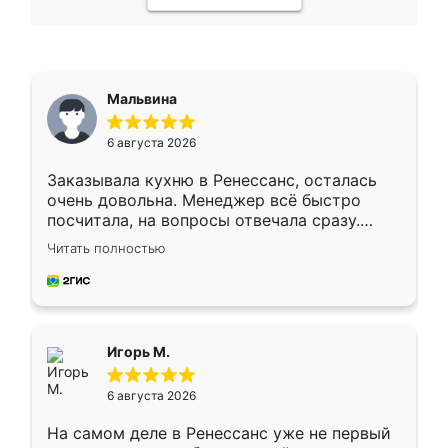
Мальвина
6 августа 2026
Заказывала кухню в Ренессанс, осталась
очень довольна. Менеджер всё быстро
посчитала, на вопросы отвечала сразу.
Замерщик приехал в субботу, подошёл к
Читать полностью
делу со всей ответственностью. Собрали
за день, ребята работали аккуратно, даже
пыли почти не было. Качество отличное,
ящики ходят плавно, ничего не скрипит.
Всё подошло как влитое.
Игорь М.
6 августа 2026
На самом деле в Ренессанс уже не первый