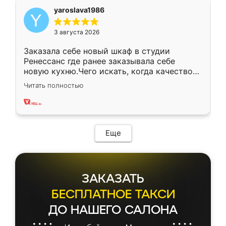
yaroslava1986
3 августа 2026
Заказала себе новый шкаф в студии
Ренессанс где ранее заказывала себе
новую кухню.Чего искать, когда качеством
вполне довольна. Служит кухня уже почти
Читать полностью
два года, нареканий нет.
Еще
ЗАКАЗАТЬ
БЕСПЛАТНОЕ ТАКСИ
ДО НАШЕГО САЛОНА