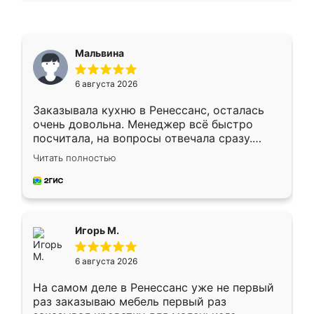
Мальвина
6 августа 2026
Заказывала кухню в Ренессанс, осталась
очень довольна. Менеджер всё быстро
посчитала, на вопросы отвечала сразу.
Замерщик приехал в субботу, подошёл к
Читать полностью
делу со всей ответственностью. Собрали
за день, ребята работали аккуратно, даже
пыли почти не было. Качество отличное,
ящики ходят плавно, ничего не скрипит.
Всё подошло как влитое.
Игорь М.
6 августа 2026
На самом деле в Ренессанс уже не первый
раз заказываю мебель первый раз