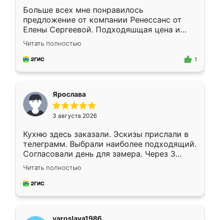
Больше всех мне понравилось
предложение от компании Ренессанс от
Елены Сергеевой. Подходяшщая цена и
короткие сроки изготовления. Приехавший
Читать полностью
для замера сотрудник Владислав
предложил по моему эскизу самый
1
подходящий вариант шкафа. Немного его
видоизменил, получилось даже лучше, чем
я хотела.
Ярослава
3 августа 2026
Кухню здесь заказали. Эскизы прислали в
телеграмм. Выбрали наиболее подходящий.
Согласовали день для замера. Через 3
недели кухня была уже готова. Остались
Читать полностью
довольны работой. Спасибо Ренессанс
мебель за качественную работу!
yaroslava1986