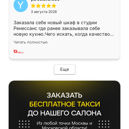
3 августа 2026
Заказала себе новый шкаф в студии
Ренессанс где ранее заказывала себе
новую кухню.Чего искать, когда качеством
вполне довольна. Служит кухня уже почти
Читать полностью
два года, нареканий нет.
Еще
ЗАКАЗАТЬ
БЕСПЛАТНОЕ ТАКСИ
ДО НАШЕГО САЛОНА
Из любой точки Москвы и
Московской области!