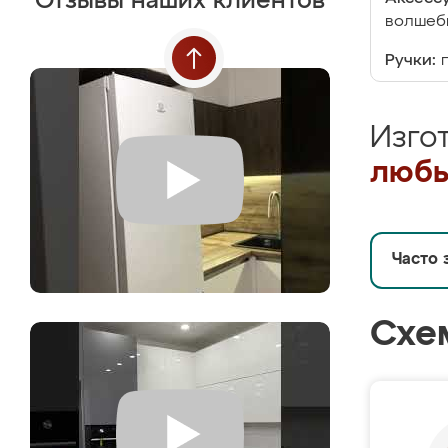
Отзывы наших клиентов
волшебн
Ручки:
Изго
любы
Часто 
Схе