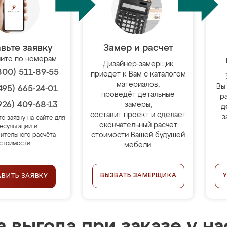
вьте заявку
Замер и расчет
ите по номерам
Дизайнер-замерщик
800) 511-89-55
приедет к Вам с каталогом
материалов,
Вы
495) 665-24-01
проведёт детальные
р
926) 409-68-13
замеры,
д
составит проект и сделает
з
те заявку на сайте для
окончательный расчёт
нсультации и
стоимости Вашей будущей
ительного расчёта
стоимости.
мебели.
ВЫЗВАТЬ ЗАМЕРЩИКА
АВИТЬ ЗАЯВКУ