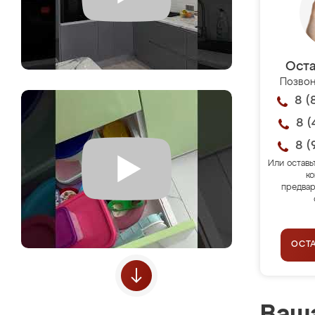
Оста
Позвон
8 (
8 (
8 (
Или оставь
ко
предвар
ОСТ