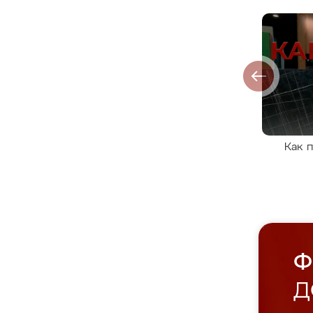
Как 
Ф
Д