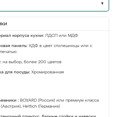
▼
ики
риал корпуса кухни:
ЛДСП или МДФ
овая панель:
ХДФ в цвет столешницы или с
печатью
:
на выбор, более 200 цветов
а для посуды:
Хромированная
емники :
BOYARD (Россия) или премиум класса
 (Австрия), Hettich (Германия)
теночный плинтус, барные стойки и навески,