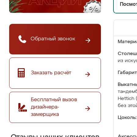
Посмот
Обратный звонок
Матери
Столеш
из иску
Заказать расчёт
Габарит
Выкатны
тандемб
Hettich
Бесплатный вызов
без это
дизайнера-
замерщика
Цоколь:
Аксесс