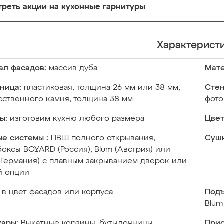
реть акции на кухонные гарнитуры
Характерист
ал фасадов:
массив дуба
Мате
ница:
пластиковая, толщина 26 мм или 38 мм;
Стен
сственного камня, толщина 38 мм
фото
ы:
изготовим кухню любого размера
Цвет
е системы :
ПВШ полного открывания,
Сушк
оксы BOYARD (Россия), Blum (Австрия) или
 (Германия) с плавным закрыванием дверок или
й опции
в цвет фасадов или корпуса
Подъ
Blum
уары:
Выкатные корзины, бутылочницы,
Прис