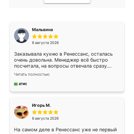
Мальвина
6 августа 2026
Заказывала кухню в Ренессанс, осталась
очень довольна. Менеджер всё быстро
посчитала, на вопросы отвечала сразу.
Замерщик приехал в субботу, подошёл к
Читать полностью
делу со всей ответственностью. Собрали
за день, ребята работали аккуратно, даже
пыли почти не было. Качество отличное,
ящики ходят плавно, ничего не скрипит.
Всё подошло как влитое.
Игорь М.
6 августа 2026
На самом деле в Ренессанс уже не первый