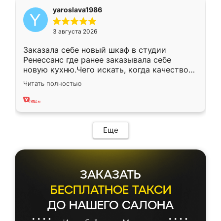
yaroslava1986
3 августа 2026
Заказала себе новый шкаф в студии
Ренессанс где ранее заказывала себе
новую кухню.Чего искать, когда качеством
вполне довольна. Служит кухня уже почти
Читать полностью
два года, нареканий нет.
Еще
ЗАКАЗАТЬ
БЕСПЛАТНОЕ ТАКСИ
ДО НАШЕГО САЛОНА