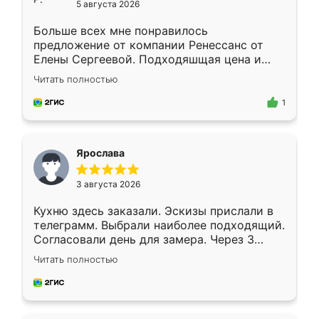
5 августа 2026
Больше всех мне понравилось
предложение от компании Ренессанс от
Елены Сергеевой. Подходяшщая цена и
короткие сроки изготовления. Приехавший
Читать полностью
для замера сотрудник Владислав
предложил по моему эскизу самый
1
подходящий вариант шкафа. Немного его
видоизменил, получилось даже лучше, чем
я хотела.
Ярослава
3 августа 2026
Кухню здесь заказали. Эскизы прислали в
телеграмм. Выбрали наиболее подходящий.
Согласовали день для замера. Через 3
недели кухня была уже готова. Остались
Читать полностью
довольны работой. Спасибо Ренессанс
мебель за качественную работу!