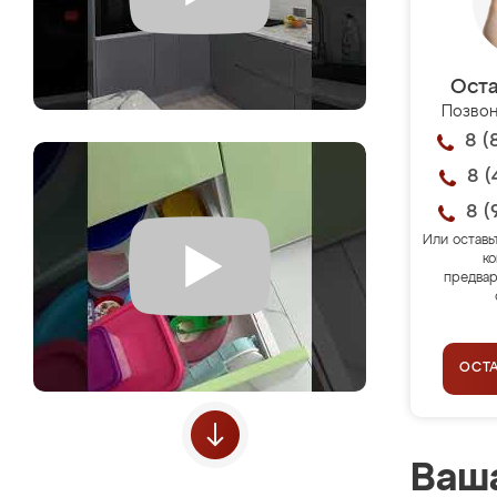
Оста
Позвон
8 (
8 (
8 (
Или оставь
ко
предвар
ОСТ
Ваша