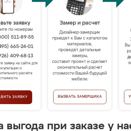
вьте заявку
Замер и расчет
ите по номерам
Дизайнер-замерщик
800) 511-89-55
приедет к Вам с каталогом
материалов,
Вы
495) 665-24-01
проведёт детальные
р
926) 409-68-13
замеры,
д
составит проект и сделает
з
те заявку на сайте для
окончательный расчёт
нсультации и
стоимости Вашей будущей
ительного расчёта
стоимости.
мебели.
ВЫЗВАТЬ ЗАМЕРЩИКА
АВИТЬ ЗАЯВКУ
 выгода при заказе у на