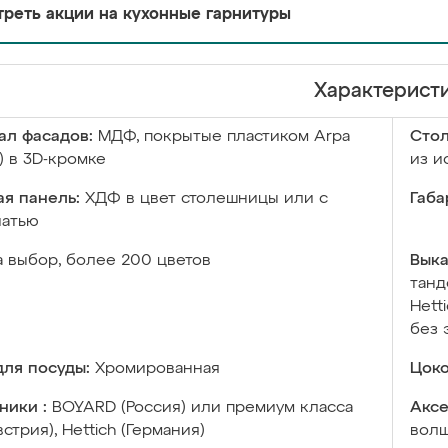
реть акции на кухонные гарнитуры
Характерист
ал фасадов:
МДФ, покрытые пластиком Arpa
Сто
) в 3D-кромке
из и
я панель:
ХДФ в цвет столешницы или с
Габа
чатью
а выбор, более 200 цветов
Выка
танд
Hett
без 
ля посуды:
Хромированная
Цоко
ники :
BOYARD (Россия) или премиум класса
Аксе
встрия), Hettich (Германия)
волш