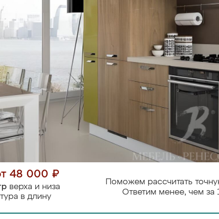
от 48 000 ₽
Поможем рассчитать точну
тр
верха и низа
Ответим менее, чем за 
тура в длину