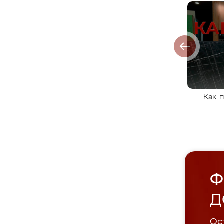
Как 
Ф
Д
Ост