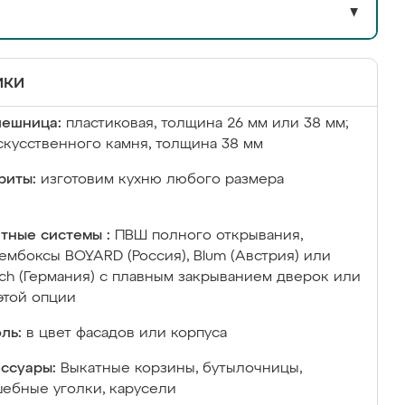
▼
ики
лешница:
пластиковая, толщина 26 мм или 38 мм;
скусственного камня, толщина 38 мм
риты:
изготовим кухню любого размера
тные системы :
ПВШ полного открывания,
ембоксы BOYARD (Россия), Blum (Австрия) или
ich (Германия) с плавным закрыванием дверок или
этой опции
ль:
в цвет фасадов или корпуса
ссуары:
Выкатные корзины, бутылочницы,
ебные уголки, карусели