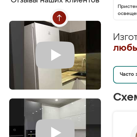
Отзывы наших клиентов
Пристен
освеще
Изго
любы
Часто 
Схе