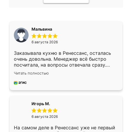
Мальвина
6 августа 2026
Заказывала кухню в Ренессанс, осталась
очень довольна. Менеджер всё быстро
посчитала, на вопросы отвечала сразу.
Замерщик приехал в субботу, подошёл к
Читать полностью
делу со всей ответственностью. Собрали
за день, ребята работали аккуратно, даже
пыли почти не было. Качество отличное,
ящики ходят плавно, ничего не скрипит.
Всё подошло как влитое.
Игорь М.
6 августа 2026
На самом деле в Ренессанс уже не первый