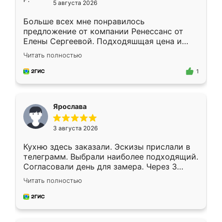
5 августа 2026
Больше всех мне понравилось
предложение от компании Ренессанс от
Елены Сергеевой. Подходяшщая цена и
короткие сроки изготовления. Приехавший
Читать полностью
для замера сотрудник Владислав
предложил по моему эскизу самый
1
подходящий вариант шкафа. Немного его
видоизменил, получилось даже лучше, чем
я хотела.
Ярослава
3 августа 2026
Кухню здесь заказали. Эскизы прислали в
телеграмм. Выбрали наиболее подходящий.
Согласовали день для замера. Через 3
недели кухня была уже готова. Остались
Читать полностью
довольны работой. Спасибо Ренессанс
мебель за качественную работу!