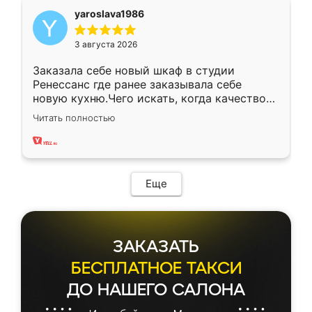
yaroslava1986
3 августа 2026
Заказала себе новый шкаф в студии
Ренессанс где ранее заказывала себе
новую кухню.Чего искать, когда качеством
вполне довольна. Служит кухня уже почти
Читать полностью
два года, нареканий нет.
Еще
ЗАКАЗАТЬ
БЕСПЛАТНОЕ ТАКСИ
ДО НАШЕГО САЛОНА