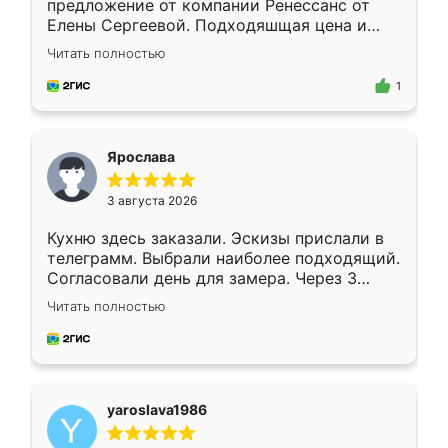
предложение от компании Ренессанс от
Елены Сергеевой. Подходяшщая цена и
короткие сроки изготовления. Приехавший
Читать полностью
для замера сотрудник Владислав
предложил по моему эскизу самый
1
подходящий вариант шкафа. Немного его
видоизменил, получилось даже лучше, чем
я хотела.
Ярослава
3 августа 2026
Кухню здесь заказали. Эскизы прислали в
телеграмм. Выбрали наиболее подходящий.
Согласовали день для замера. Через 3
недели кухня была уже готова. Остались
Читать полностью
довольны работой. Спасибо Ренессанс
мебель за качественную работу!
yaroslava1986