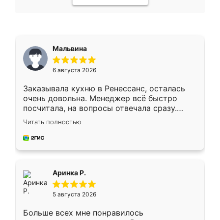
Мальвина
6 августа 2026
Заказывала кухню в Ренессанс, осталась
очень довольна. Менеджер всё быстро
посчитала, на вопросы отвечала сразу.
Замерщик приехал в субботу, подошёл к
Читать полностью
делу со всей ответственностью. Собрали
за день, ребята работали аккуратно, даже
пыли почти не было. Качество отличное,
ящики ходят плавно, ничего не скрипит.
Всё подошло как влитое.
Аринка Р.
5 августа 2026
Больше всех мне понравилось