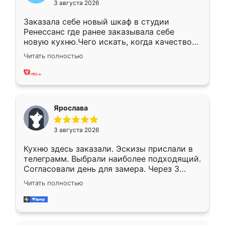
3 августа 2026
Заказала себе новый шкаф в студии
Ренессанс где ранее заказывала себе
новую кухню.Чего искать, когда качеством
вполне довольна. Служит кухня уже почти
Читать полностью
два года, нареканий нет.
Ярослава
3 августа 2026
Кухню здесь заказали. Эскизы прислали в
телеграмм. Выбрали наиболее подходящий.
Согласовали день для замера. Через 3
недели кухня была уже готова. Остались
Читать полностью
довольны работой. Спасибо Ренессанс
мебель за качественную работу!