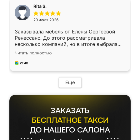
Rita S.
29 июля 2026
Заказывала мебель от Елены Сергеевой
Ренессанс. До этого рассматривала
несколько компаний, но в итоге выбрала
эту. Сначала обговорили условия, потом
Читать полностью
приехал замерщик, всё спокойно объяснил
и снял размеры. Изготовили в срок, с
доставкой тоже никаких проблем не
возникло. Сборку выполнили аккуратно,
мебель сразу встала на свое место без
Еще
каких-либо доработок. Качеством осталась
довольна, все выглядит так, как и ожидала.
ЗАКАЗАТЬ
БЕСПЛАТНОЕ ТАКСИ
ДО НАШЕГО САЛОНА