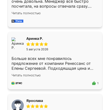
очень довольна. Менеджер всё быстро
посчитала, на вопросы отвечала сразу.
Замерщик приехал в субботу, подошёл к
Читать полностью
делу со всей ответственностью. Собрали
за день, ребята работали аккуратно, даже
пыли почти не было. Качество отличное,
ящики ходят плавно, ничего не скрипит.
Всё подошло как влитое.
Аринка Р.
5 августа 2026
Больше всех мне понравилось
предложение от компании Ренессанс от
Елены Сергеевой. Подходяшщая цена и
короткие сроки изготовления. Приехавший
Читать полностью
для замера сотрудник Владислав
предложил по моему эскизу самый
1
подходящий вариант шкафа. Немного его
видоизменил, получилось даже лучше, чем
я хотела.
Ярослава