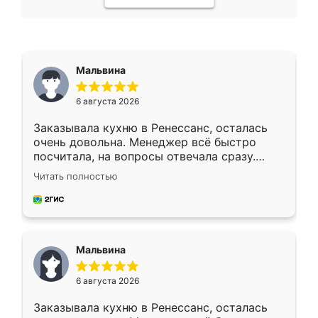
Мальвина
6 августа 2026
Заказывала кухню в Ренессанс, осталась
очень довольна. Менеджер всё быстро
посчитала, на вопросы отвечала сразу.
Замерщик приехал в субботу, подошёл к
Читать полностью
делу со всей ответственностью. Собрали
за день, ребята работали аккуратно, даже
пыли почти не было. Качество отличное,
ящики ходят плавно, ничего не скрипит.
Всё подошло как влитое.
Мальвина
6 августа 2026
Заказывала кухню в Ренессанс, осталась