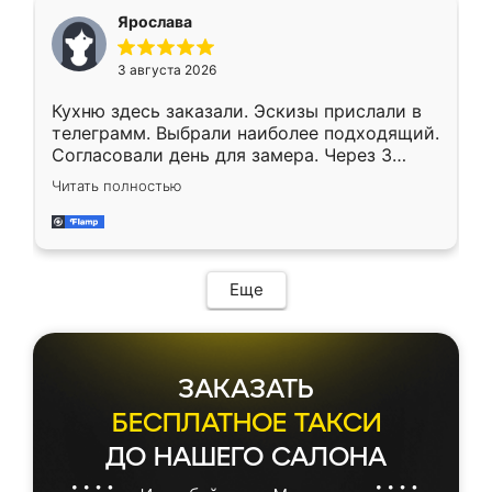
Ярослава
3 августа 2026
Кухню здесь заказали. Эскизы прислали в
телеграмм. Выбрали наиболее подходящий.
Согласовали день для замера. Через 3
недели кухня была уже готова. Остались
Читать полностью
довольны работой. Спасибо Ренессанс
мебель за качественную работу!
Еще
ЗАКАЗАТЬ
БЕСПЛАТНОЕ ТАКСИ
ДО НАШЕГО САЛОНА