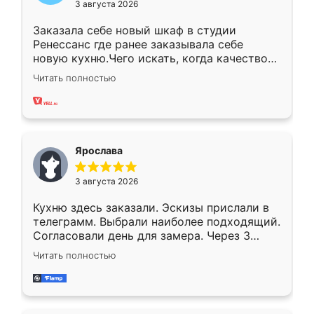
3 августа 2026
Заказала себе новый шкаф в студии
Ренессанс где ранее заказывала себе
новую кухню.Чего искать, когда качеством
вполне довольна. Служит кухня уже почти
Читать полностью
два года, нареканий нет.
Ярослава
3 августа 2026
Кухню здесь заказали. Эскизы прислали в
телеграмм. Выбрали наиболее подходящий.
Согласовали день для замера. Через 3
недели кухня была уже готова. Остались
Читать полностью
довольны работой. Спасибо Ренессанс
мебель за качественную работу!