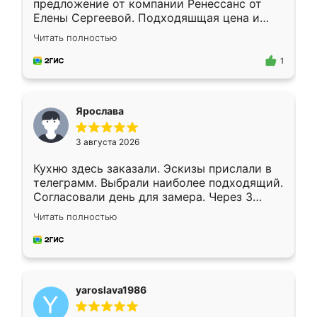
предложение от компании Ренессанс от
Елены Сергеевой. Подходяшщая цена и
короткие сроки изготовления. Приехавший
Читать полностью
для замера сотрудник Владислав
предложил по моему эскизу самый
1
подходящий вариант шкафа. Немного его
видоизменил, получилось даже лучше, чем
я хотела.
Ярослава
3 августа 2026
Кухню здесь заказали. Эскизы прислали в
телеграмм. Выбрали наиболее подходящий.
Согласовали день для замера. Через 3
недели кухня была уже готова. Остались
Читать полностью
довольны работой. Спасибо Ренессанс
мебель за качественную работу!
yaroslava1986