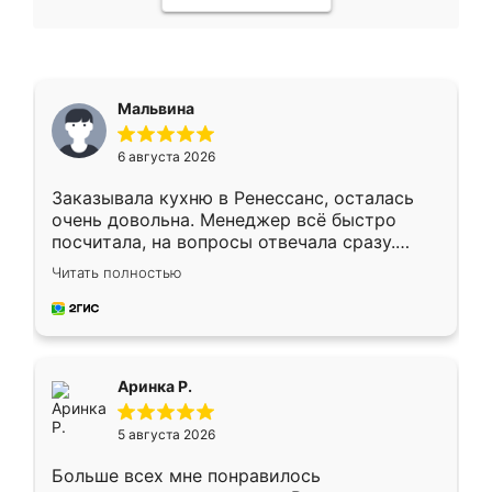
Мальвина
6 августа 2026
Заказывала кухню в Ренессанс, осталась
очень довольна. Менеджер всё быстро
посчитала, на вопросы отвечала сразу.
Замерщик приехал в субботу, подошёл к
Читать полностью
делу со всей ответственностью. Собрали
за день, ребята работали аккуратно, даже
пыли почти не было. Качество отличное,
ящики ходят плавно, ничего не скрипит.
Всё подошло как влитое.
Аринка Р.
5 августа 2026
Больше всех мне понравилось