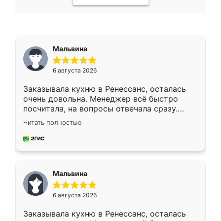
Мальвина
6 августа 2026
Заказывала кухню в Ренессанс, осталась
очень довольна. Менеджер всё быстро
посчитала, на вопросы отвечала сразу.
Замерщик приехал в субботу, подошёл к
Читать полностью
делу со всей ответственностью. Собрали
за день, ребята работали аккуратно, даже
пыли почти не было. Качество отличное,
ящики ходят плавно, ничего не скрипит.
Всё подошло как влитое.
Мальвина
6 августа 2026
Заказывала кухню в Ренессанс, осталась