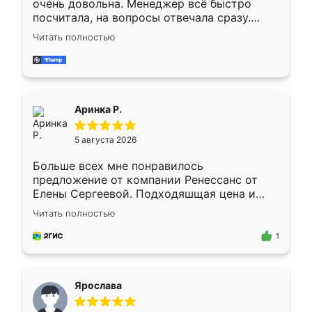
очень довольна. Менеджер всё быстро
посчитала, на вопросы отвечала сразу.
Замерщик приехал в субботу, подошёл к
Читать полностью
делу со всей ответственностью. Собрали
за день, ребята работали аккуратно, даже
пыли почти не было. Качество отличное,
ящики ходят плавно, ничего не скрипит.
Всё подошло как влитое.
Аринка Р.
5 августа 2026
Больше всех мне понравилось
предложение от компании Ренессанс от
Елены Сергеевой. Подходяшщая цена и
короткие сроки изготовления. Приехавший
Читать полностью
для замера сотрудник Владислав
предложил по моему эскизу самый
1
подходящий вариант шкафа. Немного его
видоизменил, получилось даже лучше, чем
я хотела.
Ярослава