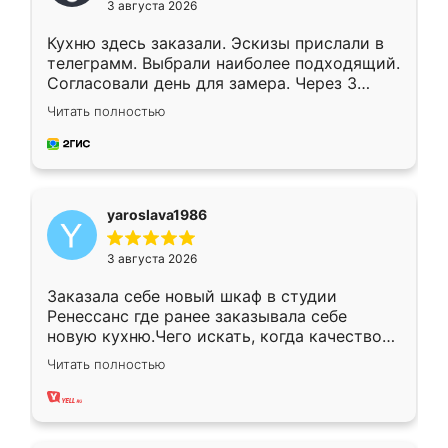
3 августа 2026
Кухню здесь заказали. Эскизы прислали в
телеграмм. Выбрали наиболее подходящий.
Согласовали день для замера. Через 3
недели кухня была уже готова. Остались
Читать полностью
довольны работой. Спасибо Ренессанс
мебель за качественную работу!
yaroslava1986
3 августа 2026
Заказала себе новый шкаф в студии
Ренессанс где ранее заказывала себе
новую кухню.Чего искать, когда качеством
вполне довольна. Служит кухня уже почти
Читать полностью
два года, нареканий нет.