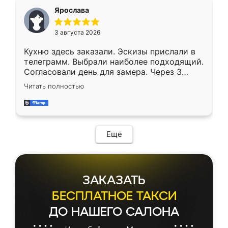
Ярослава
3 августа 2026
Кухню здесь заказали. Эскизы прислали в
телеграмм. Выбрали наиболее подходящий.
Согласовали день для замера. Через 3
недели кухня была уже готова. Остались
Читать полностью
довольны работой. Спасибо Ренессанс
мебель за качественную работу!
Еще
ЗАКАЗАТЬ
БЕСПЛАТНОЕ ТАКСИ
ДО НАШЕГО САЛОНА