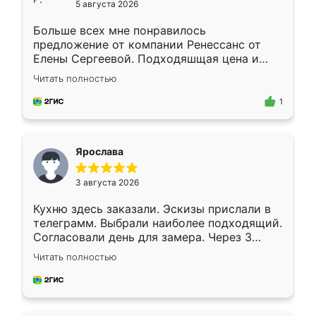
5 августа 2026
Больше всех мне понравилось
предложение от компании Ренессанс от
Елены Сергеевой. Подходяшщая цена и
короткие сроки изготовления. Приехавший
Читать полностью
для замера сотрудник Владислав
предложил по моему эскизу самый
1
подходящий вариант шкафа. Немного его
видоизменил, получилось даже лучше, чем
я хотела.
Ярослава
3 августа 2026
Кухню здесь заказали. Эскизы прислали в
телеграмм. Выбрали наиболее подходящий.
Согласовали день для замера. Через 3
недели кухня была уже готова. Остались
Читать полностью
довольны работой. Спасибо Ренессанс
мебель за качественную работу!