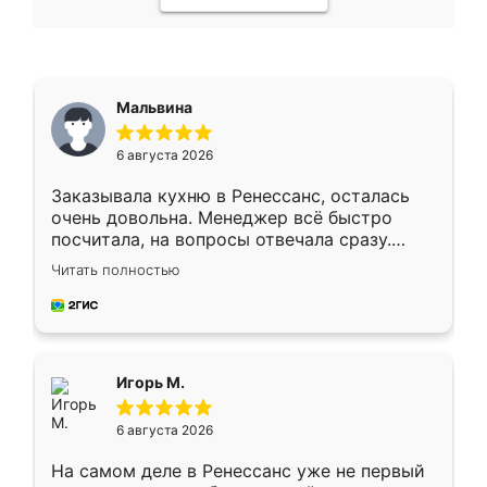
Мальвина
6 августа 2026
Заказывала кухню в Ренессанс, осталась
очень довольна. Менеджер всё быстро
посчитала, на вопросы отвечала сразу.
Замерщик приехал в субботу, подошёл к
Читать полностью
делу со всей ответственностью. Собрали
за день, ребята работали аккуратно, даже
пыли почти не было. Качество отличное,
ящики ходят плавно, ничего не скрипит.
Всё подошло как влитое.
Игорь М.
6 августа 2026
На самом деле в Ренессанс уже не первый