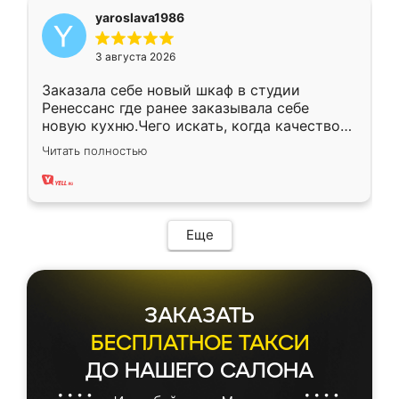
yaroslava1986
3 августа 2026
Заказала себе новый шкаф в студии
Ренессанс где ранее заказывала себе
новую кухню.Чего искать, когда качеством
вполне довольна. Служит кухня уже почти
Читать полностью
два года, нареканий нет.
Еще
ЗАКАЗАТЬ
БЕСПЛАТНОЕ ТАКСИ
ДО НАШЕГО САЛОНА