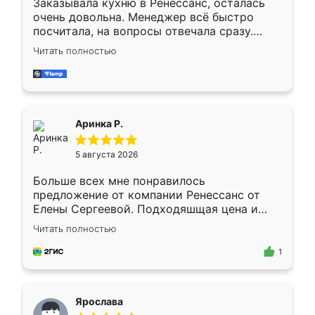
Заказывала кухню в Ренессанс, осталась
очень довольна. Менеджер всё быстро
посчитала, на вопросы отвечала сразу.
Замерщик приехал в субботу, подошёл к
Читать полностью
делу со всей ответственностью. Собрали
за день, ребята работали аккуратно, даже
пыли почти не было. Качество отличное,
ящики ходят плавно, ничего не скрипит.
Всё подошло как влитое.
Аринка Р.
5 августа 2026
Больше всех мне понравилось
предложение от компании Ренессанс от
Елены Сергеевой. Подходяшщая цена и
короткие сроки изготовления. Приехавший
Читать полностью
для замера сотрудник Владислав
предложил по моему эскизу самый
1
подходящий вариант шкафа. Немного его
видоизменил, получилось даже лучше, чем
я хотела.
Ярослава