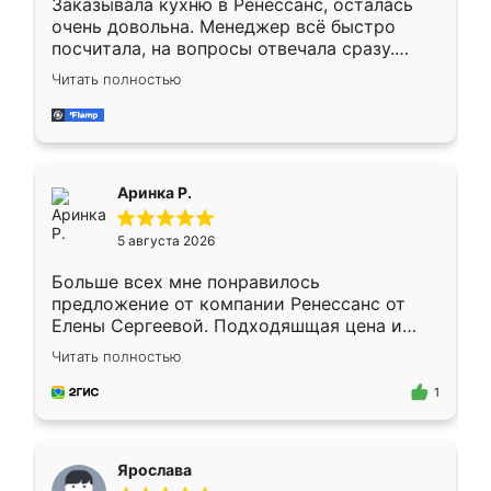
Заказывала кухню в Ренессанс, осталась
очень довольна. Менеджер всё быстро
посчитала, на вопросы отвечала сразу.
Замерщик приехал в субботу, подошёл к
Читать полностью
делу со всей ответственностью. Собрали
за день, ребята работали аккуратно, даже
пыли почти не было. Качество отличное,
ящики ходят плавно, ничего не скрипит.
Всё подошло как влитое.
Аринка Р.
5 августа 2026
Больше всех мне понравилось
предложение от компании Ренессанс от
Елены Сергеевой. Подходяшщая цена и
короткие сроки изготовления. Приехавший
Читать полностью
для замера сотрудник Владислав
предложил по моему эскизу самый
1
подходящий вариант шкафа. Немного его
видоизменил, получилось даже лучше, чем
я хотела.
Ярослава