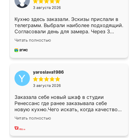
3 августа 2026
Кухню здесь заказали. Эскизы прислали в
телеграмм. Выбрали наиболее подходящий.
Согласовали день для замера. Через 3
недели кухня была уже готова. Остались
Читать полностью
довольны работой. Спасибо Ренессанс
мебель за качественную работу!
yaroslava1986
3 августа 2026
Заказала себе новый шкаф в студии
Ренессанс где ранее заказывала себе
новую кухню.Чего искать, когда качеством
вполне довольна. Служит кухня уже почти
Читать полностью
два года, нареканий нет.