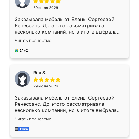
29 июля 2026
Заказывала мебель от Елены Сергеевой
Ренессанс. До этого рассматривала
несколько компаний, но в итоге выбрала
эту. Сначала обговорили условия, потом
Читать полностью
приехал замерщик, всё спокойно объяснил
и снял размеры. Изготовили в срок, с
доставкой тоже никаких проблем не
возникло. Сборку выполнили аккуратно,
мебель сразу встала на свое место без
Rita S.
каких-либо доработок. Качеством осталась
довольна, все выглядит так, как и ожидала.
29 июля 2026
Заказывала мебель от Елены Сергеевой
Ренессанс. До этого рассматривала
несколько компаний, но в итоге выбрала
эту. Сначала обговорили условия, потом
Читать полностью
приехал замерщик, всё спокойно объяснил
и снял размеры. Изготовили в срок, с
доставкой тоже никаких проблем не