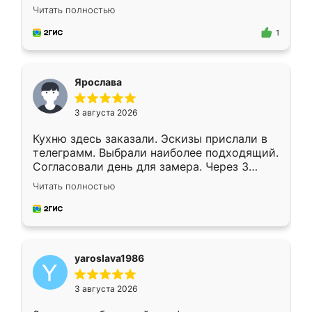
короткие сроки изготовления. Приехавший
Читать полностью
для замера сотрудник Владислав
предложил по моему эскизу самый
1
подходящий вариант шкафа. Немного его
видоизменил, получилось даже лучше, чем
я хотела.
Ярослава
3 августа 2026
Кухню здесь заказали. Эскизы прислали в
телеграмм. Выбрали наиболее подходящий.
Согласовали день для замера. Через 3
недели кухня была уже готова. Остались
Читать полностью
довольны работой. Спасибо Ренессанс
мебель за качественную работу!
yaroslava1986
3 августа 2026