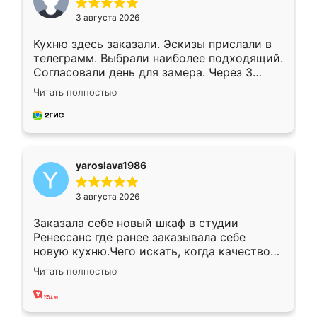
3 августа 2026
Кухню здесь заказали. Эскизы прислали в
телеграмм. Выбрали наиболее подходящий.
Согласовали день для замера. Через 3
недели кухня была уже готова. Остались
Читать полностью
довольны работой. Спасибо Ренессанс
мебель за качественную работу!
yaroslava1986
3 августа 2026
Заказала себе новый шкаф в студии
Ренессанс где ранее заказывала себе
новую кухню.Чего искать, когда качеством
вполне довольна. Служит кухня уже почти
Читать полностью
два года, нареканий нет.