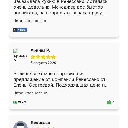
Заказывала кухню в Ренессанс, осталась
очень довольна. Менеджер всё быстро
посчитала, на вопросы отвечала сразу.
Замерщик приехал в субботу, подошёл к
Читать полностью
делу со всей ответственностью. Собрали
за день, ребята работали аккуратно, даже
пыли почти не было. Качество отличное,
ящики ходят плавно, ничего не скрипит.
Всё подошло как влитое.
Аринка Р.
5 августа 2026
Больше всех мне понравилось
предложение от компании Ренессанс от
Елены Сергеевой. Подходяшщая цена и
короткие сроки изготовления. Приехавший
Читать полностью
для замера сотрудник Владислав
предложил по моему эскизу самый
1
подходящий вариант шкафа. Немного его
видоизменил, получилось даже лучше, чем
я хотела.
Ярослава