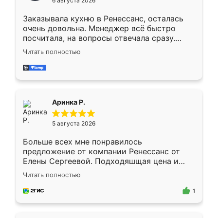
6 августа 2026
мебели буду заказывать только здесь.
Заказывала кухню в Ренессанс, осталась
очень довольна. Менеджер всё быстро
посчитала, на вопросы отвечала сразу.
Замерщик приехал в субботу, подошёл к
Читать полностью
делу со всей ответственностью. Собрали
за день, ребята работали аккуратно, даже
пыли почти не было. Качество отличное,
ящики ходят плавно, ничего не скрипит.
Всё подошло как влитое.
Аринка Р.
5 августа 2026
Больше всех мне понравилось
предложение от компании Ренессанс от
Елены Сергеевой. Подходяшщая цена и
короткие сроки изготовления. Приехавший
Читать полностью
для замера сотрудник Владислав
предложил по моему эскизу самый
1
подходящий вариант шкафа. Немного его
видоизменил, получилось даже лучше, чем