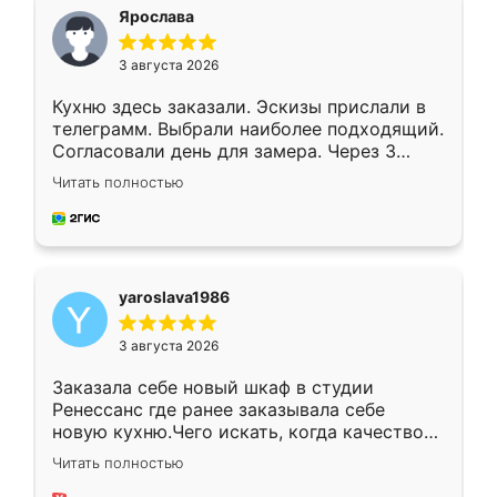
я хотела.
Ярослава
3 августа 2026
Кухню здесь заказали. Эскизы прислали в
телеграмм. Выбрали наиболее подходящий.
Согласовали день для замера. Через 3
недели кухня была уже готова. Остались
Читать полностью
довольны работой. Спасибо Ренессанс
мебель за качественную работу!
yaroslava1986
3 августа 2026
Заказала себе новый шкаф в студии
Ренессанс где ранее заказывала себе
новую кухню.Чего искать, когда качеством
вполне довольна. Служит кухня уже почти
Читать полностью
два года, нареканий нет.