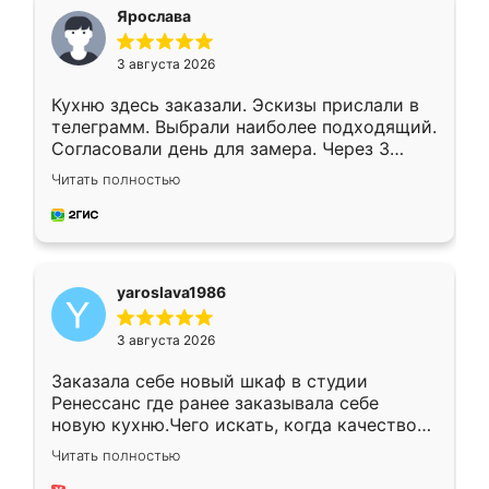
я хотела.
Ярослава
3 августа 2026
Кухню здесь заказали. Эскизы прислали в
телеграмм. Выбрали наиболее подходящий.
Согласовали день для замера. Через 3
недели кухня была уже готова. Остались
Читать полностью
довольны работой. Спасибо Ренессанс
мебель за качественную работу!
yaroslava1986
3 августа 2026
Заказала себе новый шкаф в студии
Ренессанс где ранее заказывала себе
новую кухню.Чего искать, когда качеством
вполне довольна. Служит кухня уже почти
Читать полностью
два года, нареканий нет.