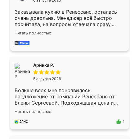
6 августа 2026
мебели буду заказывать только здесь.
Заказывала кухню в Ренессанс, осталась
очень довольна. Менеджер всё быстро
посчитала, на вопросы отвечала сразу.
Замерщик приехал в субботу, подошёл к
Читать полностью
делу со всей ответственностью. Собрали
за день, ребята работали аккуратно, даже
пыли почти не было. Качество отличное,
ящики ходят плавно, ничего не скрипит.
Всё подошло как влитое.
Аринка Р.
5 августа 2026
Больше всех мне понравилось
предложение от компании Ренессанс от
Елены Сергеевой. Подходяшщая цена и
короткие сроки изготовления. Приехавший
Читать полностью
для замера сотрудник Владислав
предложил по моему эскизу самый
1
подходящий вариант шкафа. Немного его
видоизменил, получилось даже лучше, чем