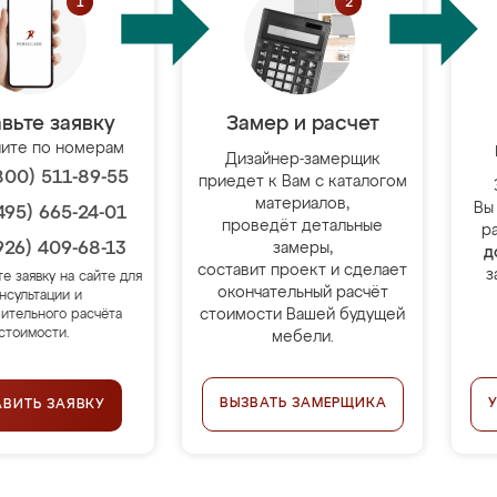
вьте заявку
Замер и расчет
ите по номерам
Дизайнер-замерщик
800) 511-89-55
приедет к Вам с каталогом
материалов,
Вы
495) 665-24-01
проведёт детальные
р
926) 409-68-13
замеры,
д
составит проект и сделает
з
те заявку на сайте для
окончательный расчёт
нсультации и
стоимости Вашей будущей
ительного расчёта
стоимости.
мебели.
ВЫЗВАТЬ ЗАМЕРЩИКА
АВИТЬ ЗАЯВКУ