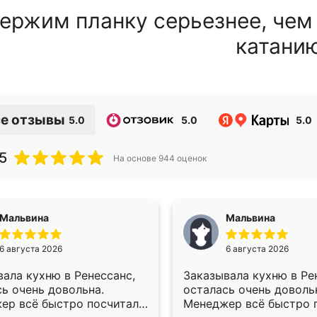
ержим планку серьезнее, чем
катани
е отзывы
5.0
5.0
5.0
5
На основе
944
оценок
Мальвина
Мальвина
6 августа 2026
6 августа 2026
ала кухню в Ренессанс,
Заказывала кухню в Ре
ь очень довольна.
осталась очень доволь
ер всё быстро посчитала,
Менеджер всё быстро п