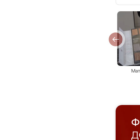
Мат
Ф
Д