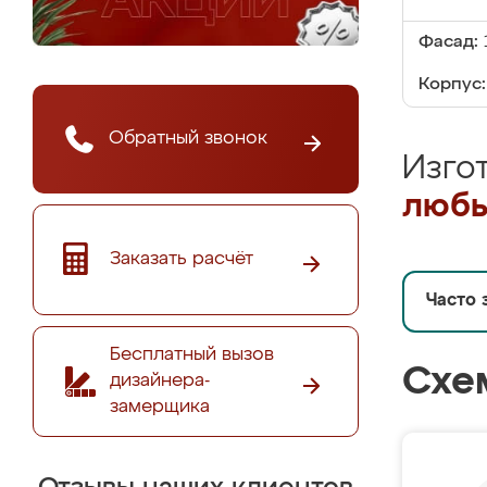
Фасад:
Корпус:
Обратный звонок
Изго
любы
Заказать расчёт
Часто 
Бесплатный вызов
Схе
дизайнера-
замерщика