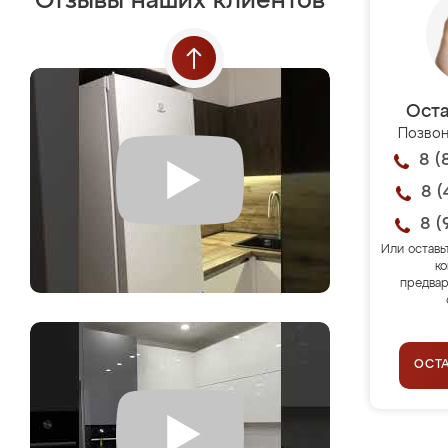
Отзывы наших клиентов
Оста
Позвон
8 (
8 (
8 (
Или оставь
ко
предвар
ОСТ