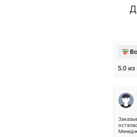
Д
Вс
5.0
из 
Заказыв
осталас
Менедж