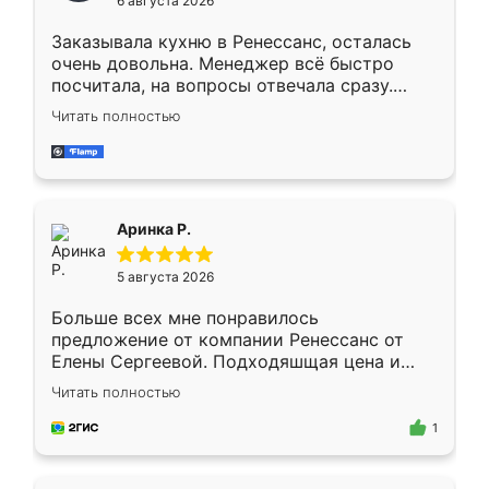
6 августа 2026
мебели буду заказывать только здесь.
Заказывала кухню в Ренессанс, осталась
очень довольна. Менеджер всё быстро
посчитала, на вопросы отвечала сразу.
Замерщик приехал в субботу, подошёл к
Читать полностью
делу со всей ответственностью. Собрали
за день, ребята работали аккуратно, даже
пыли почти не было. Качество отличное,
ящики ходят плавно, ничего не скрипит.
Всё подошло как влитое.
Аринка Р.
5 августа 2026
Больше всех мне понравилось
предложение от компании Ренессанс от
Елены Сергеевой. Подходяшщая цена и
короткие сроки изготовления. Приехавший
Читать полностью
для замера сотрудник Владислав
предложил по моему эскизу самый
1
подходящий вариант шкафа. Немного его
видоизменил, получилось даже лучше, чем