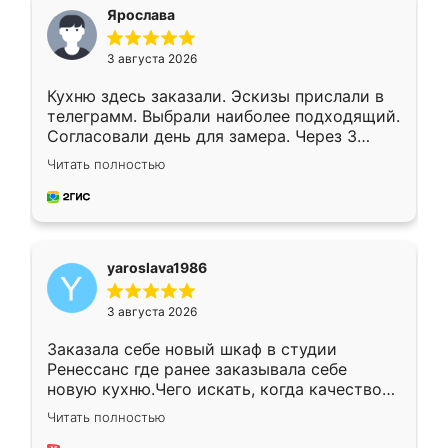
я хотела.
Ярослава
3 августа 2026
Кухню здесь заказали. Эскизы прислали в
телеграмм. Выбрали наиболее подходящий.
Согласовали день для замера. Через 3
недели кухня была уже готова. Остались
Читать полностью
довольны работой. Спасибо Ренессанс
мебель за качественную работу!
yaroslava1986
3 августа 2026
Заказала себе новый шкаф в студии
Ренессанс где ранее заказывала себе
новую кухню.Чего искать, когда качеством
вполне довольна. Служит кухня уже почти
Читать полностью
два года, нареканий нет.