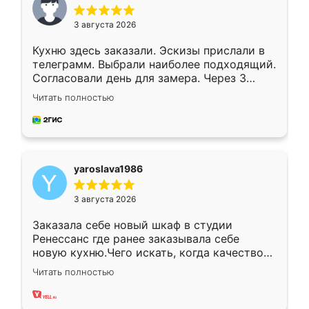
3 августа 2026
Кухню здесь заказали. Эскизы прислали в
телеграмм. Выбрали наиболее подходящий.
Согласовали день для замера. Через 3
недели кухня была уже готова. Остались
Читать полностью
довольны работой. Спасибо Ренессанс
мебель за качественную работу!
yaroslava1986
3 августа 2026
Заказала себе новый шкаф в студии
Ренессанс где ранее заказывала себе
новую кухню.Чего искать, когда качеством
вполне довольна. Служит кухня уже почти
Читать полностью
два года, нареканий нет.