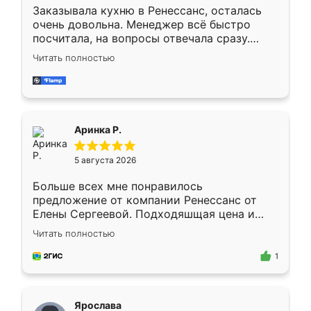
Заказывала кухню в Ренессанс, осталась
очень довольна. Менеджер всё быстро
посчитала, на вопросы отвечала сразу.
Замерщик приехал в субботу, подошёл к
Читать полностью
делу со всей ответственностью. Собрали
за день, ребята работали аккуратно, даже
пыли почти не было. Качество отличное,
ящики ходят плавно, ничего не скрипит.
Всё подошло как влитое.
Аринка Р.
5 августа 2026
Больше всех мне понравилось
предложение от компании Ренессанс от
Елены Сергеевой. Подходяшщая цена и
короткие сроки изготовления. Приехавший
Читать полностью
для замера сотрудник Владислав
предложил по моему эскизу самый
1
подходящий вариант шкафа. Немного его
видоизменил, получилось даже лучше, чем
я хотела.
Ярослава