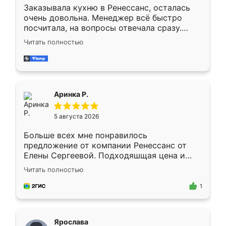
Заказывала кухню в Ренессанс, осталась
очень довольна. Менеджер всё быстро
посчитала, на вопросы отвечала сразу.
Замерщик приехал в субботу, подошёл к
Читать полностью
делу со всей ответственностью. Собрали
за день, ребята работали аккуратно, даже
пыли почти не было. Качество отличное,
ящики ходят плавно, ничего не скрипит.
Всё подошло как влитое.
Аринка Р.
5 августа 2026
Больше всех мне понравилось
предложение от компании Ренессанс от
Елены Сергеевой. Подходяшщая цена и
короткие сроки изготовления. Приехавший
Читать полностью
для замера сотрудник Владислав
предложил по моему эскизу самый
1
подходящий вариант шкафа. Немного его
видоизменил, получилось даже лучше, чем
я хотела.
Ярослава