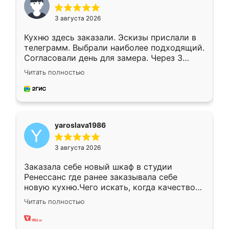
3 августа 2026
Кухню здесь заказали. Эскизы прислали в
телеграмм. Выбрали наиболее подходящий.
Согласовали день для замера. Через 3
недели кухня была уже готова. Остались
Читать полностью
довольны работой. Спасибо Ренессанс
мебель за качественную работу!
yaroslava1986
3 августа 2026
Заказала себе новый шкаф в студии
Ренессанс где ранее заказывала себе
новую кухню.Чего искать, когда качеством
вполне довольна. Служит кухня уже почти
Читать полностью
два года, нареканий нет.