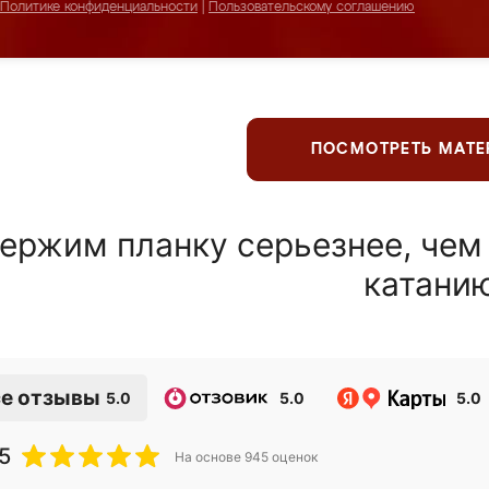
Политике конфиденциальности
|
Пользовательскому соглашению
ПОСМОТРЕТЬ МАТ
ержим планку серьезнее, чем
катани
е отзывы
5.0
5.0
5.0
5
На основе
945
оценок