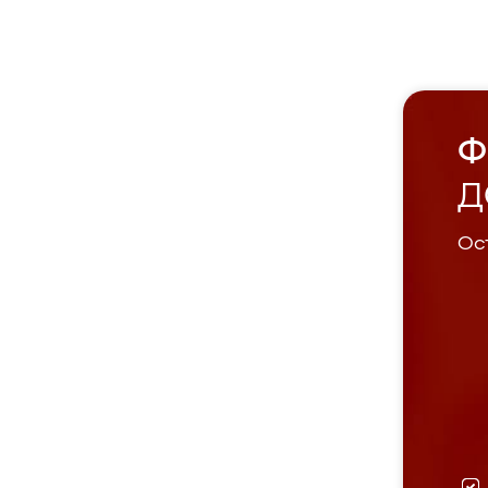
Ф
Д
Ост