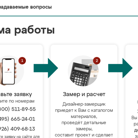
задаваемые вопросы
ма работы
вьте заявку
Замер и расчет
ите по номерам
Дизайнер-замерщик
800) 511-89-55
приедет к Вам с каталогом
материалов,
Вы
495) 665-24-01
проведёт детальные
р
926) 409-68-13
замеры,
д
составит проект и сделает
з
те заявку на сайте для