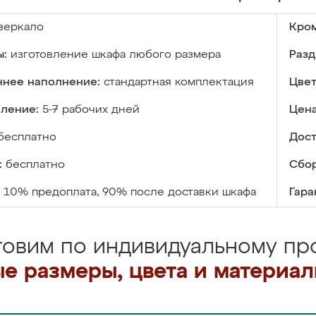
зеркало
Кром
ы:
изготовление шкафа любого размера
Разд
ннее наполнение:
стандартная комплектация
Цвет
вление:
5-7 рабочих дней
Цена
бесплатно
Дост
:
бесплатно
Сбор
10% предоплата, 90% после доставки шкафа
Гара
товим по индивидуальному про
е размеры, цвета и материа