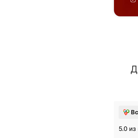
Д
Вс
5.0
из 