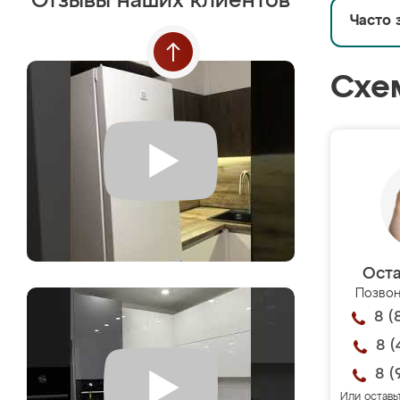
Отзывы наших клиентов
Часто 
Схе
Оста
Позвон
8 (
8 (
8 (
Или оставь