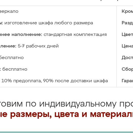
зеркало
Кром
ы:
изготовление шкафа любого размера
Разд
ннее наполнение:
стандартная комплектация
Цвет
вление:
5-7 рабочих дней
Цена
бесплатно
Дост
:
бесплатно
Сбор
10% предоплата, 90% после доставки шкафа
Гара
товим по индивидуальному про
е размеры, цвета и материа