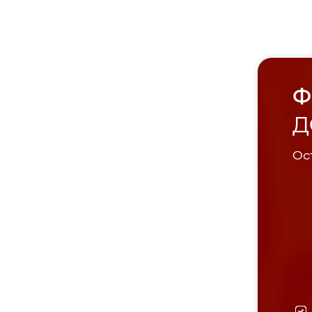
Ф
Д
Ост