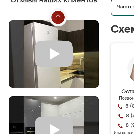
Отзывы наших клиентов
Часто 
Схе
Оста
Позвон
8 (
8 (
8 (
Или оставь