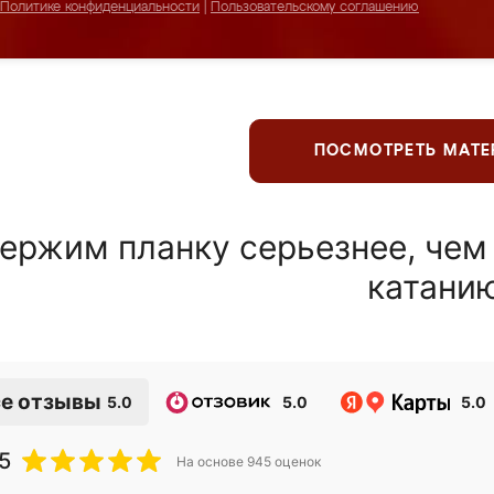
Политике конфиденциальности
|
Пользовательскому соглашению
ПОСМОТРЕТЬ МАТ
ержим планку серьезнее, чем
катани
е отзывы
5.0
5.0
5.0
5
На основе
945
оценок