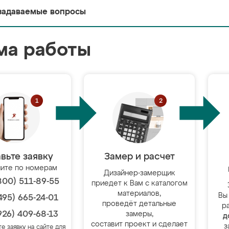
задаваемые вопросы
ма работы
вьте заявку
Замер и расчет
ите по номерам
Дизайнер-замерщик
800) 511-89-55
приедет к Вам с каталогом
материалов,
Вы
495) 665-24-01
проведёт детальные
р
926) 409-68-13
замеры,
д
составит проект и сделает
з
те заявку на сайте для