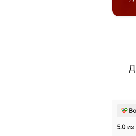
Д
Вс
5.0
из 