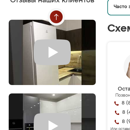
Отзывы наших клиентов
Часто 
Схе
Оста
Позвон
8 (
8 (
8 (
Или оставь