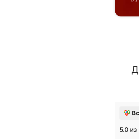
Д
Вс
5.0
из 