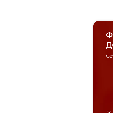
Ф
Д
Ост