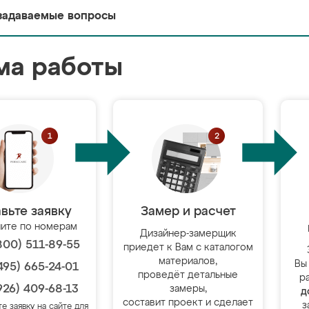
задаваемые вопросы
ма работы
вьте заявку
Замер и расчет
ите по номерам
Дизайнер-замерщик
800) 511-89-55
приедет к Вам с каталогом
материалов,
Вы
495) 665-24-01
проведёт детальные
р
926) 409-68-13
замеры,
д
составит проект и сделает
з
те заявку на сайте для