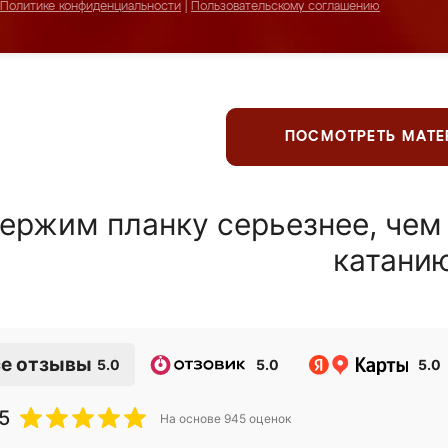
Политике конфиденциальности
|
Пользовательскому соглашению
ПОСМОТРЕТЬ МАТ
ержим планку серьезнее, чем
катани
е отзывы
5.0
5.0
5.0
5
На основе
945
оценок