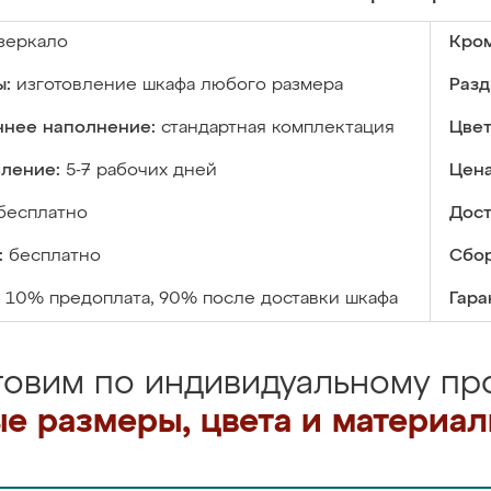
зеркало
Кром
ы:
изготовление шкафа любого размера
Разд
ннее наполнение:
стандартная комплектация
Цвет
вление:
5-7 рабочих дней
Цена
бесплатно
Дост
:
бесплатно
Сбор
10% предоплата, 90% после доставки шкафа
Гара
товим по индивидуальному про
е размеры, цвета и материа