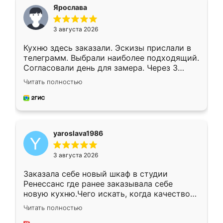
я хотела.
Ярослава
3 августа 2026
Кухню здесь заказали. Эскизы прислали в
телеграмм. Выбрали наиболее подходящий.
Согласовали день для замера. Через 3
недели кухня была уже готова. Остались
Читать полностью
довольны работой. Спасибо Ренессанс
мебель за качественную работу!
yaroslava1986
3 августа 2026
Заказала себе новый шкаф в студии
Ренессанс где ранее заказывала себе
новую кухню.Чего искать, когда качеством
вполне довольна. Служит кухня уже почти
Читать полностью
два года, нареканий нет.