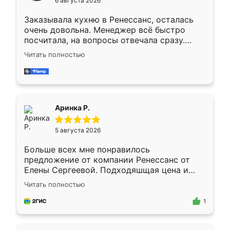
6 августа 2026
мебели буду заказывать только здесь.
Заказывала кухню в Ренессанс, осталась
очень довольна. Менеджер всё быстро
посчитала, на вопросы отвечала сразу.
Замерщик приехал в субботу, подошёл к
Читать полностью
делу со всей ответственностью. Собрали
за день, ребята работали аккуратно, даже
пыли почти не было. Качество отличное,
ящики ходят плавно, ничего не скрипит.
Всё подошло как влитое.
Аринка Р.
5 августа 2026
Больше всех мне понравилось
предложение от компании Ренессанс от
Елены Сергеевой. Подходяшщая цена и
короткие сроки изготовления. Приехавший
Читать полностью
для замера сотрудник Владислав
предложил по моему эскизу самый
1
подходящий вариант шкафа. Немного его
видоизменил, получилось даже лучше, чем