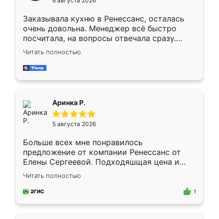
6 августа 2026
мебели буду заказывать только здесь.
Заказывала кухню в Ренессанс, осталась
очень довольна. Менеджер всё быстро
посчитала, на вопросы отвечала сразу.
Замерщик приехал в субботу, подошёл к
Читать полностью
делу со всей ответственностью. Собрали
за день, ребята работали аккуратно, даже
пыли почти не было. Качество отличное,
ящики ходят плавно, ничего не скрипит.
Всё подошло как влитое.
Аринка Р.
5 августа 2026
Больше всех мне понравилось
предложение от компании Ренессанс от
Елены Сергеевой. Подходяшщая цена и
короткие сроки изготовления. Приехавший
Читать полностью
для замера сотрудник Владислав
предложил по моему эскизу самый
1
подходящий вариант шкафа. Немного его
видоизменил, получилось даже лучше, чем