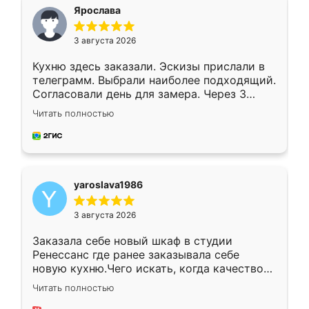
я хотела.
Ярослава
3 августа 2026
Кухню здесь заказали. Эскизы прислали в
телеграмм. Выбрали наиболее подходящий.
Согласовали день для замера. Через 3
недели кухня была уже готова. Остались
Читать полностью
довольны работой. Спасибо Ренессанс
мебель за качественную работу!
yaroslava1986
3 августа 2026
Заказала себе новый шкаф в студии
Ренессанс где ранее заказывала себе
новую кухню.Чего искать, когда качеством
вполне довольна. Служит кухня уже почти
Читать полностью
два года, нареканий нет.