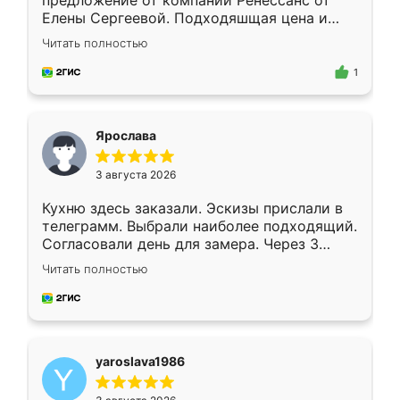
предложение от компании Ренессанс от
Елены Сергеевой. Подходяшщая цена и
короткие сроки изготовления. Приехавший
Читать полностью
для замера сотрудник Владислав
предложил по моему эскизу самый
1
подходящий вариант шкафа. Немного его
видоизменил, получилось даже лучше, чем
я хотела.
Ярослава
3 августа 2026
Кухню здесь заказали. Эскизы прислали в
телеграмм. Выбрали наиболее подходящий.
Согласовали день для замера. Через 3
недели кухня была уже готова. Остались
Читать полностью
довольны работой. Спасибо Ренессанс
мебель за качественную работу!
yaroslava1986