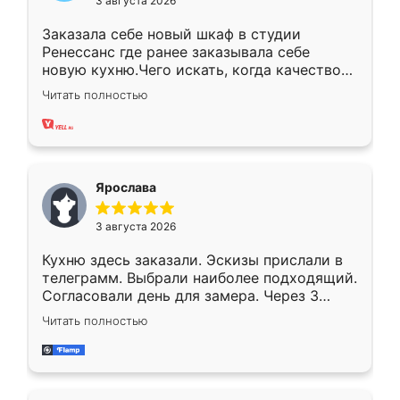
3 августа 2026
Заказала себе новый шкаф в студии
Ренессанс где ранее заказывала себе
новую кухню.Чего искать, когда качеством
вполне довольна. Служит кухня уже почти
Читать полностью
два года, нареканий нет.
Ярослава
3 августа 2026
Кухню здесь заказали. Эскизы прислали в
телеграмм. Выбрали наиболее подходящий.
Согласовали день для замера. Через 3
недели кухня была уже готова. Остались
Читать полностью
довольны работой. Спасибо Ренессанс
мебель за качественную работу!