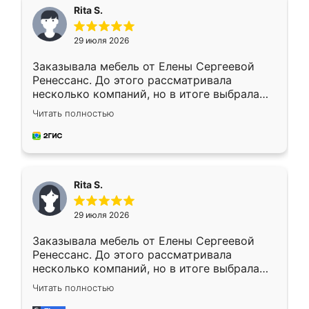
Rita S.
29 июля 2026
Заказывала мебель от Елены Сергеевой
Ренессанс. До этого рассматривала
несколько компаний, но в итоге выбрала
эту. Сначала обговорили условия, потом
Читать полностью
приехал замерщик, всё спокойно объяснил
и снял размеры. Изготовили в срок, с
доставкой тоже никаких проблем не
возникло. Сборку выполнили аккуратно,
мебель сразу встала на свое место без
Rita S.
каких-либо доработок. Качеством осталась
довольна, все выглядит так, как и ожидала.
29 июля 2026
Заказывала мебель от Елены Сергеевой
Ренессанс. До этого рассматривала
несколько компаний, но в итоге выбрала
эту. Сначала обговорили условия, потом
Читать полностью
приехал замерщик, всё спокойно объяснил