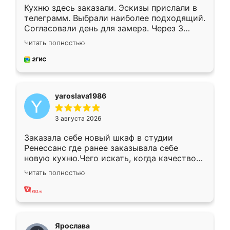
Кухню здесь заказали. Эскизы прислали в
телеграмм. Выбрали наиболее подходящий.
Согласовали день для замера. Через 3
недели кухня была уже готова. Остались
Читать полностью
довольны работой. Спасибо Ренессанс
мебель за качественную работу!
yaroslava1986
3 августа 2026
Заказала себе новый шкаф в студии
Ренессанс где ранее заказывала себе
новую кухню.Чего искать, когда качеством
вполне довольна. Служит кухня уже почти
Читать полностью
два года, нареканий нет.
Ярослава