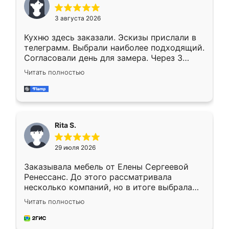
3 августа 2026
Кухню здесь заказали. Эскизы прислали в
телеграмм. Выбрали наиболее подходящий.
Согласовали день для замера. Через 3
недели кухня была уже готова. Остались
Читать полностью
довольны работой. Спасибо Ренессанс
мебель за качественную работу!
Rita S.
29 июля 2026
Заказывала мебель от Елены Сергеевой
Ренессанс. До этого рассматривала
несколько компаний, но в итоге выбрала
эту. Сначала обговорили условия, потом
Читать полностью
приехал замерщик, всё спокойно объяснил
и снял размеры. Изготовили в срок, с
доставкой тоже никаких проблем не