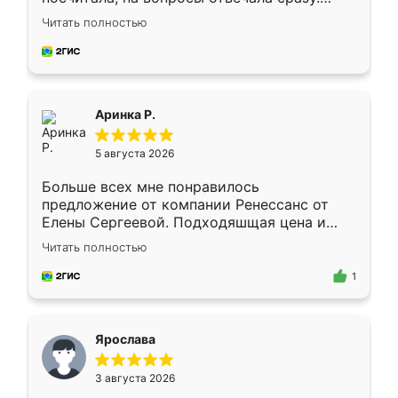
Замерщик приехал в субботу, подошёл к
Читать полностью
делу со всей ответственностью. Собрали
за день, ребята работали аккуратно, даже
пыли почти не было. Качество отличное,
ящики ходят плавно, ничего не скрипит.
Всё подошло как влитое.
Аринка Р.
5 августа 2026
Больше всех мне понравилось
предложение от компании Ренессанс от
Елены Сергеевой. Подходяшщая цена и
короткие сроки изготовления. Приехавший
Читать полностью
для замера сотрудник Владислав
предложил по моему эскизу самый
1
подходящий вариант шкафа. Немного его
видоизменил, получилось даже лучше, чем
я хотела.
Ярослава
3 августа 2026