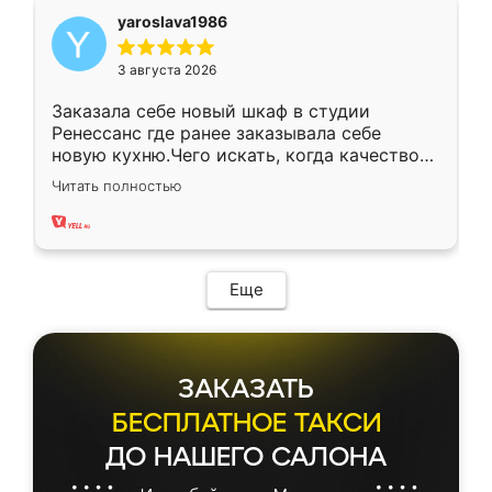
yaroslava1986
3 августа 2026
Заказала себе новый шкаф в студии
Ренессанс где ранее заказывала себе
новую кухню.Чего искать, когда качеством
вполне довольна. Служит кухня уже почти
Читать полностью
два года, нареканий нет.
Еще
ЗАКАЗАТЬ
БЕСПЛАТНОЕ ТАКСИ
ДО НАШЕГО САЛОНА