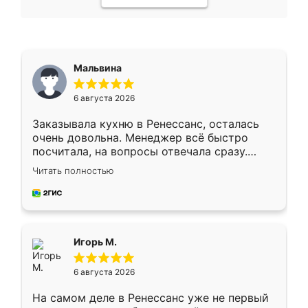
Мальвина
6 августа 2026
Заказывала кухню в Ренессанс, осталась
очень довольна. Менеджер всё быстро
посчитала, на вопросы отвечала сразу.
Замерщик приехал в субботу, подошёл к
Читать полностью
делу со всей ответственностью. Собрали
за день, ребята работали аккуратно, даже
пыли почти не было. Качество отличное,
ящики ходят плавно, ничего не скрипит.
Всё подошло как влитое.
Игорь М.
6 августа 2026
На самом деле в Ренессанс уже не первый