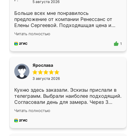
5 августа 2026
Больше всех мне понравилось
предложение от компании Ренессанс от
Елены Сергеевой. Подходяшщая цена и
короткие сроки изготовления. Приехавший
Читать полностью
для замера сотрудник Владислав
предложил по моему эскизу самый
1
подходящий вариант шкафа. Немного его
видоизменил, получилось даже лучше, чем
я хотела.
Ярослава
3 августа 2026
Кухню здесь заказали. Эскизы прислали в
телеграмм. Выбрали наиболее подходящий.
Согласовали день для замера. Через 3
недели кухня была уже готова. Остались
Читать полностью
довольны работой. Спасибо Ренессанс
мебель за качественную работу!