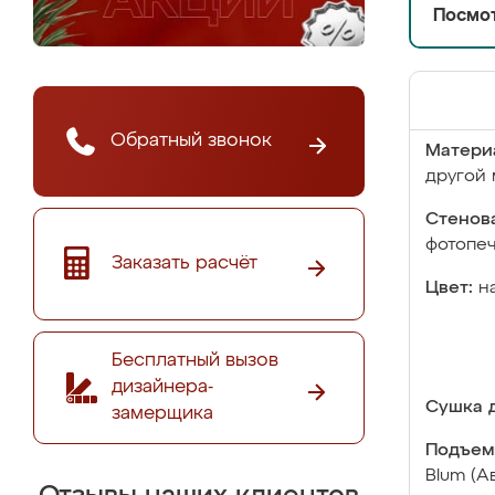
Посмот
Обратный звонок
Матери
другой 
Стенова
фотопе
Заказать расчёт
Цвет:
н
Бесплатный вызов
дизайнера-
Сушка д
замерщика
Подъем
Blum (А