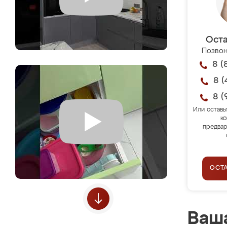
Оста
Позвон
8 (
8 (
8 (
Или оставь
ко
предвар
ОСТ
Ваша