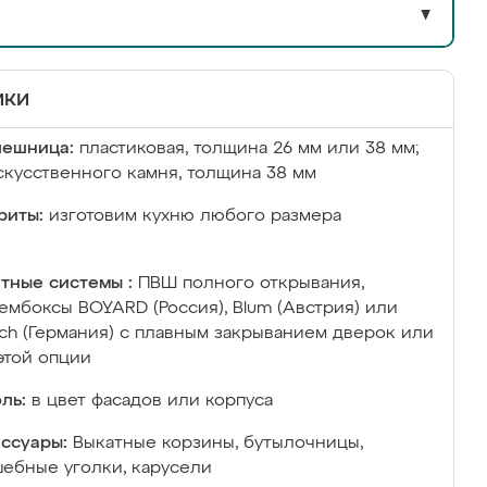
▼
ики
лешница:
пластиковая, толщина 26 мм или 38 мм;
скусственного камня, толщина 38 мм
риты:
изготовим кухню любого размера
тные системы :
ПВШ полного открывания,
ембоксы BOYARD (Россия), Blum (Австрия) или
ich (Германия) с плавным закрыванием дверок или
этой опции
ль:
в цвет фасадов или корпуса
ссуары:
Выкатные корзины, бутылочницы,
ебные уголки, карусели