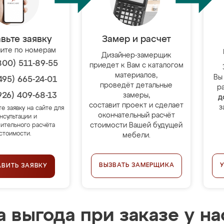
вьте заявку
Замер и расчет
ите по номерам
Дизайнер-замерщик
800) 511-89-55
приедет к Вам с каталогом
материалов,
Вы
495) 665-24-01
проведёт детальные
р
926) 409-68-13
замеры,
д
составит проект и сделает
з
те заявку на сайте для
окончательный расчёт
нсультации и
стоимости Вашей будущей
ительного расчёта
стоимости.
мебели.
ВЫЗВАТЬ ЗАМЕРЩИКА
АВИТЬ ЗАЯВКУ
 выгода при заказе у на