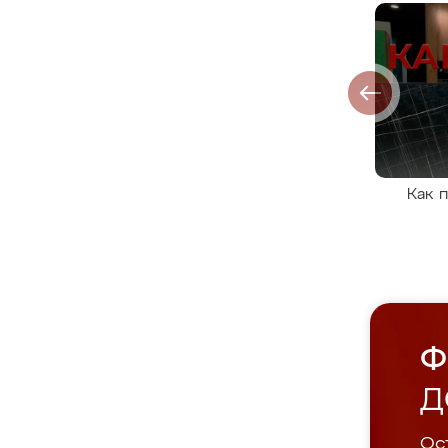
Как 
Ф
Д
Ост