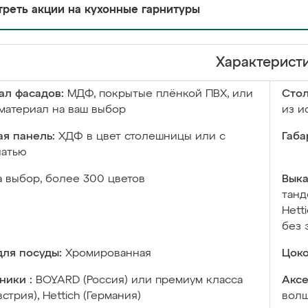
реть акции на кухонные гарнитуры
Характерист
ал фасадов:
МДФ, покрытые плёнкой ПВХ, или
Сто
материал на ваш выбор
из и
я панель:
ХДФ в цвет столешницы или с
Габа
чатью
а выбор, более 300 цветов
Выка
танд
Hett
без 
ля посуды:
Хромированная
Цоко
ники :
BOYARD (Россия) или премиум класса
Аксе
встрия), Hettich (Германия)
волш