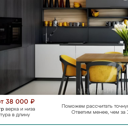
от 38 000 ₽
Поможем рассчитать точну
тр
верха и низа
Ответим менее, чем за 
тура в длину