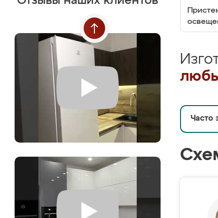
Отзывы наших клиентов
Пристен
освеще
Изго
любы
Часто 
Схе