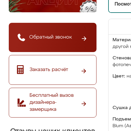
Посмот
Обратный звонок
Матери
другой 
Стенова
фотопе
Заказать расчёт
Цвет:
н
Бесплатный вызов
дизайнера-
Сушка д
замерщика
Подъем
Blum (А