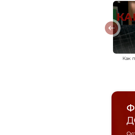
Как 
Ф
Д
Ост