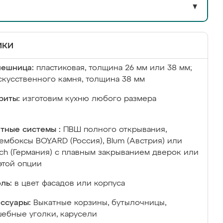
▼
ики
лешница:
пластиковая, толщина 26 мм или 38 мм;
скусственного камня, толщина 38 мм
риты:
изготовим кухню любого размера
тные системы :
ПВШ полного открывания,
ембоксы BOYARD (Россия), Blum (Австрия) или
ich (Германия) с плавным закрыванием дверок или
этой опции
ль:
в цвет фасадов или корпуса
ссуары:
Выкатные корзины, бутылочницы,
ебные уголки, карусели