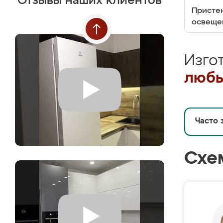
Отзывы наших клиентов
Пристен
освеще
Изго
любы
Часто 
Схе