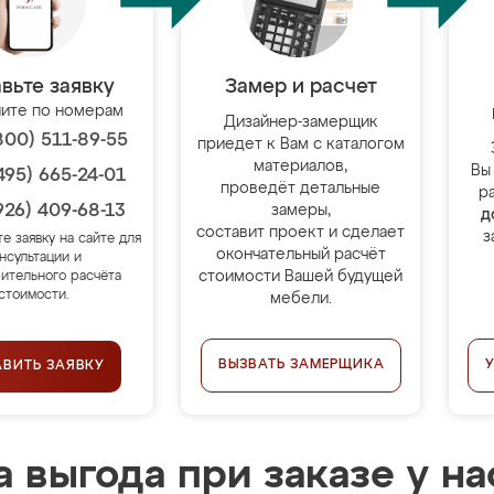
вьте заявку
Замер и расчет
ите по номерам
Дизайнер-замерщик
800) 511-89-55
приедет к Вам с каталогом
материалов,
Вы
495) 665-24-01
проведёт детальные
р
926) 409-68-13
замеры,
д
составит проект и сделает
з
те заявку на сайте для
окончательный расчёт
нсультации и
стоимости Вашей будущей
ительного расчёта
стоимости.
мебели.
ВЫЗВАТЬ ЗАМЕРЩИКА
АВИТЬ ЗАЯВКУ
 выгода при заказе у на