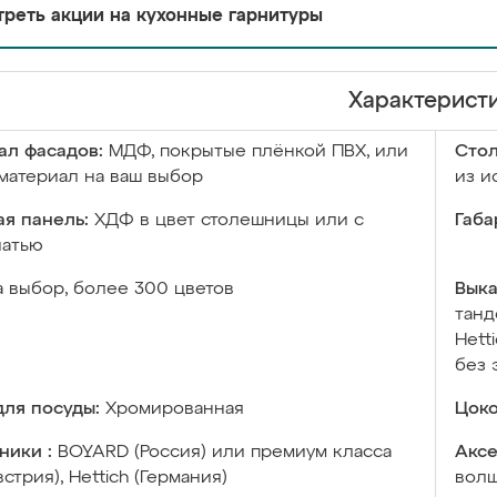
реть акции на кухонные гарнитуры
Характерист
ал фасадов:
МДФ, покрытые плёнкой ПВХ, или
Сто
материал на ваш выбор
из и
я панель:
ХДФ в цвет столешницы или с
Габа
чатью
а выбор, более 300 цветов
Выка
танд
Hett
без 
ля посуды:
Хромированная
Цоко
ники :
BOYARD (Россия) или премиум класса
Аксе
встрия), Hettich (Германия)
волш