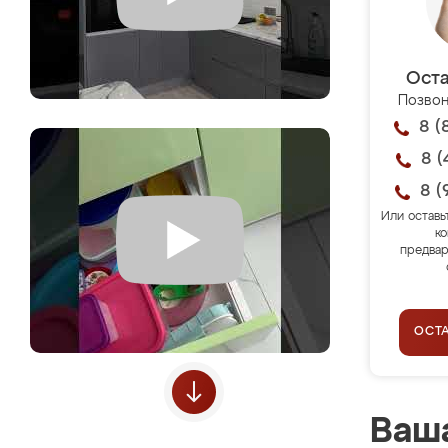
Оста
Позвон
8 (
8 (
8 (
Или оставь
ко
предвар
ОСТ
Ваша