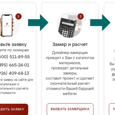
вьте заявку
Замер и расчет
ите по номерам
Дизайнер-замерщик
800) 511-89-55
приедет к Вам с каталогом
материалов,
Вы
495) 665-24-01
проведёт детальные
р
926) 409-68-13
замеры,
д
составит проект и сделает
з
те заявку на сайте для
окончательный расчёт
нсультации и
стоимости Вашей будущей
ительного расчёта
стоимости.
мебели.
ВЫЗВАТЬ ЗАМЕРЩИКА
АВИТЬ ЗАЯВКУ