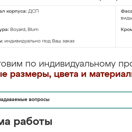
ал корпуса:
ДСП
Фаса
виды
ура:
Boyard, Blum
Кром
ы:
индивидуально под Ваш заказ
товим по индивидуальному про
е размеры, цвета и материа
задаваемые вопросы
ма работы