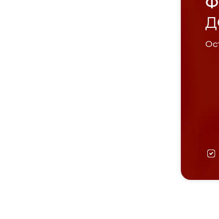
Ф
Д
Ост