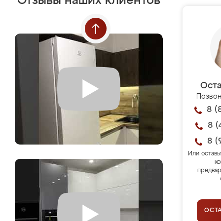
Отзывы наших клиентов
Оста
Позвон
8 (
8 (
8 (
Или оставь
ко
предвар
ОСТ