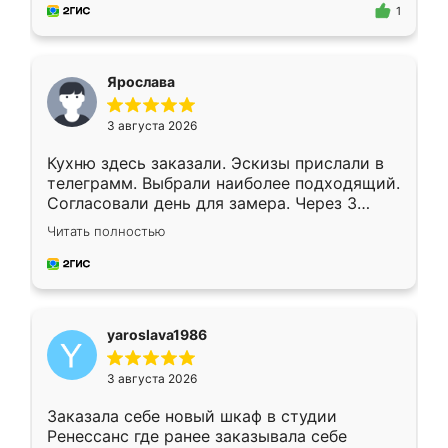
предложил по моему эскизу самый
1
подходящий вариант шкафа. Немного его
видоизменил, получилось даже лучше, чем
я хотела.
Ярослава
3 августа 2026
Кухню здесь заказали. Эскизы прислали в
телеграмм. Выбрали наиболее подходящий.
Согласовали день для замера. Через 3
недели кухня была уже готова. Остались
Читать полностью
довольны работой. Спасибо Ренессанс
мебель за качественную работу!
yaroslava1986
3 августа 2026
Заказала себе новый шкаф в студии
Ренессанс где ранее заказывала себе