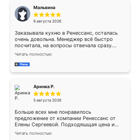
сегменте ,выбор у конкурентов куда
Мальвина
меньше, здесь же он более разнообразный.
Мне нравится ,если что-то потребуется из
6 августа 2026
мебели буду заказывать только здесь.
Заказывала кухню в Ренессанс, осталась
очень довольна. Менеджер всё быстро
посчитала, на вопросы отвечала сразу.
Замерщик приехал в субботу, подошёл к
Читать полностью
делу со всей ответственностью. Собрали
за день, ребята работали аккуратно, даже
пыли почти не было. Качество отличное,
ящики ходят плавно, ничего не скрипит.
Всё подошло как влитое.
Аринка Р.
5 августа 2026
Больше всех мне понравилось
предложение от компании Ренессанс от
Елены Сергеевой. Подходяшщая цена и
короткие сроки изготовления. Приехавший
Читать полностью
для замера сотрудник Владислав