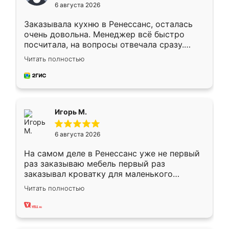
6 августа 2026
Заказывала кухню в Ренессанс, осталась
очень довольна. Менеджер всё быстро
посчитала, на вопросы отвечала сразу.
Замерщик приехал в субботу, подошёл к
Читать полностью
делу со всей ответственностью. Собрали
за день, ребята работали аккуратно, даже
пыли почти не было. Качество отличное,
ящики ходят плавно, ничего не скрипит.
Всё подошло как влитое.
Игорь М.
6 августа 2026
На самом деле в Ренессанс уже не первый
раз заказываю мебель первый раз
заказывал кроватку для маленького
ребёнка при его рождении ,во второй раз
Читать полностью
заказал шкаф-купе. По качеству очень
хорошее сборка достаточно быстрая,
также адекватные цены. До этого
сравнивал с разными конкурентами в этом