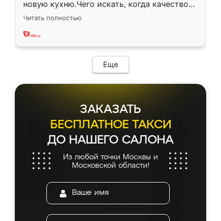
новую кухню.Чего искать, когда качеством
вполне довольна. Служит кухня уже почти
Читать полностью
два года, нареканий нет.
Еще
ЗАКАЗАТЬ
БЕСПЛАТНОЕ ТАКСИ
ДО НАШЕГО САЛОНА
Из любой точки Москвы и
Московской области!