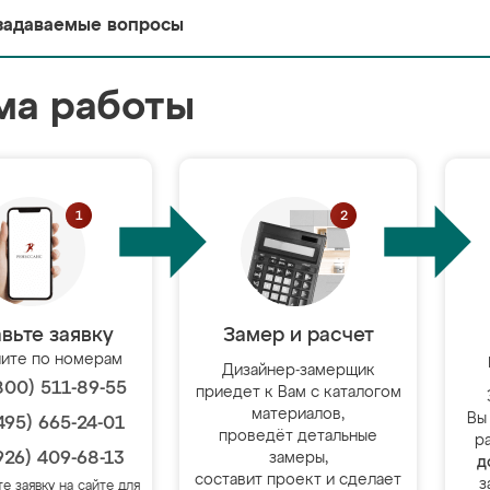
задаваемые вопросы
ма работы
вьте заявку
Замер и расчет
ите по номерам
Дизайнер-замерщик
800) 511-89-55
приедет к Вам с каталогом
материалов,
Вы
495) 665-24-01
проведёт детальные
р
926) 409-68-13
замеры,
д
составит проект и сделает
з
те заявку на сайте для