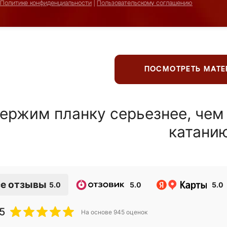
Политике конфиденциальности
|
Пользовательскому соглашению
ПОСМОТРЕТЬ МАТ
ержим планку серьезнее, чем
катани
е отзывы
5.0
5.0
5.0
5
На основе
945
оценок