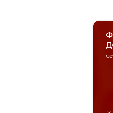
Ф
Д
Ост