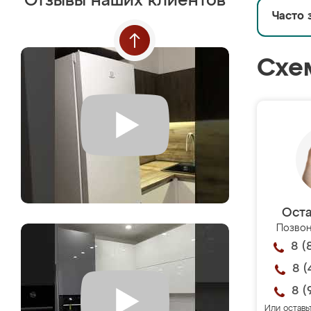
Отзывы наших клиентов
Часто 
Схе
Оста
Позвон
8 (
8 (
8 (
Или оставь