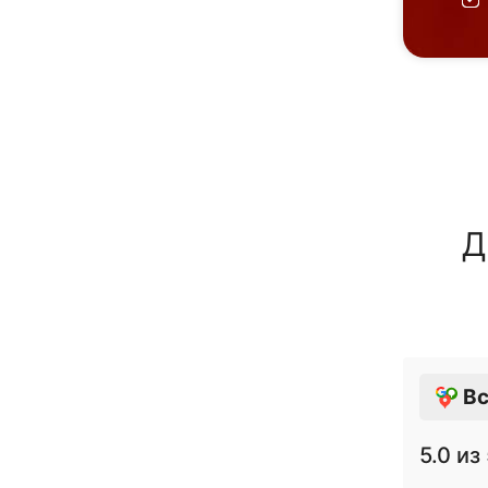
Д
Вс
5.0
из 